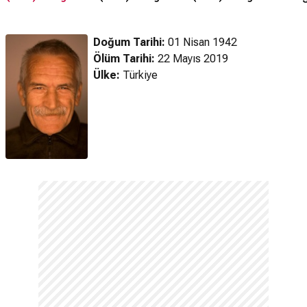
Doğum Tarihi:
01 Nisan 1942
Ölüm Tarihi:
22 Mayıs 2019
Ülke:
Türkiye