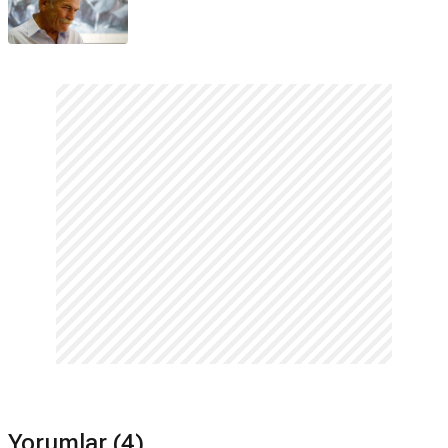
33 öğretim üyesiyle birlikte parasız sinema eğitimi vermeye
başladı. Okul hiçbir finansal yardım ve eğitim ücreti almadan
170 öğrenciye eğitim verdi. Ayrıca filmlerde çalışma ve pratik
deneyim edinme şansı da sağladı. Atölye isimli bir dergi
çıkardı. Küçük Sahne'de Cumartesi Söyleşileri düzenledi.1998
yılında Film Yönetmenleri Derneği'nin Genel Başkanlığı'na
seçildi. Her cumartesi yapılan Türk Sinema Tarihi
Seminerleri'ni ve yine derneğin organizasyonuyla cuma günleri
Film Analizi toplantılarını düzenledi. 40 Türk romanından
uyarlamalar projesini TRT ile birlikte yaşama geçirdi. Projede
yer alan filmlerin çekimleri halen dernek üyesi
yönetmenlerimiz tarafından sürdürülmektedir.Kendi yazdığı ve
yönettiği 'Herkesin Bildiği Sırlar' adlı oyun 5 Mart 1998'de,
'Karşı Penceredeki Kadın' ise Mart 1999'da sahnelenmeye
başladı. Aynı yıl 'Hayal Kurma Oyunları' isimli filmi çekti. ''Yeni
Türk Sineması''nı yayınlayan grubun üyesi.Film Yönetmenleri
Derneği'nin bir süre başkanlığını yapan Özkan'ın yönettiği
filmler arasında; 'Demiryol' (1979), 'Yağmur Kaçakları' (1987),
Yorumlar (4)