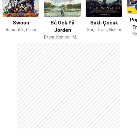
Po
Swoon
Så Ock På
Saklı Çocuk
Fr
Romantik, Dram
Jorden
Suç, Dram, Gizem
Ko
Dram, Komedi, Müzikal