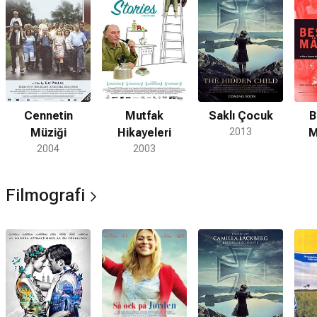
Cennetin
Mutfak
Saklı Çocuk
B
Müziği
Hikayeleri
2013
M
2004
2003
Filmografi