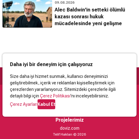
09.08.2026
Alec Baldwin'in setteki ölümlü
kazası sonrası hukuk
mücadelesinde yeni gelişme
Daha iyi bir deneyim için çalışıyoruz
Size daha iyi hizmet sunmak, kullanıcı deneyiminizi
geliştirebilmek, içerik ve reklamları kişiselleştirmek için
çerezlerden yararlanıyoruz. Sitemizdeki çerezlerle ilgili
detaylı bilgi için
Çerez Politikası
'nı inceleyebilirsiniz.
Destek
Çerez Ayarları
Kabul Et
İletişim
Yardım
Kullanıcı Sözleşmesi
Çerez Politikası
Kişisel Verilerin Korunması
Yasal Uyarı
Projelerimiz
doviz.com
Telif Hakları © 2026