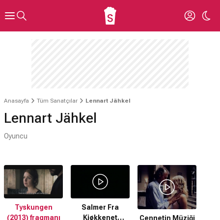
Anasayfa
Tüm Sanatçılar
Lennart Jähkel
Lennart Jähkel
Oyuncu
Tyskungen
Salmer Fra
(2013) fragmanı
Kjøkkenet
Cennetin Müziği