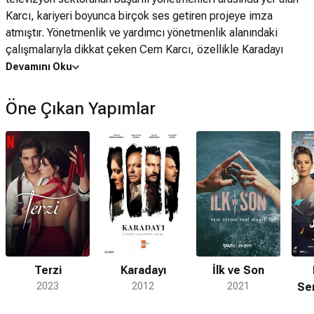
Karcı, kariyeri boyunca birçok ses getiren projeye imza
atmıştır. Yönetmenlik ve yardımcı yönetmenlik alanındaki
çalışmalarıyla dikkat çeken Cem Karcı, özellikle Karadayı
(2012), Hercai (2019) ve Kırmızı Oda (2020) dizileriyle geniş
Devamını Oku
bir izleyici kitlesine ulaşmıştır.
Öne Çıkan Yapımlar
Dram türündeki yapımlarda oluşturduğu güçlü atmosfer ve
karakter odaklı anlatımıyla öne çıkan başarılı yönetmen,
televizyon dünyasında kendine özgü bir tarz oluşturmuştur.
Başarılı projeleriyle adından sıkça söz ettiren Cem Karcı, Türk
dizi sektöründe kariyerini istikrarlı bir şekilde sürdürmeye
devam etmektedir.
Terzi
Karadayı
İlk ve Son
2023
2012
2021
Sen