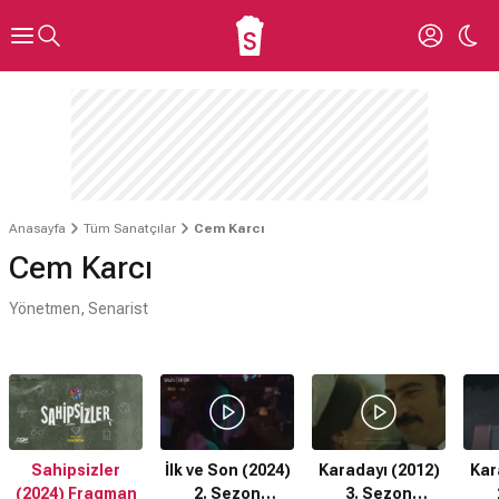
Anasayfa
Tüm Sanatçılar
Cem Karcı
Cem Karcı
Yönetmen, Senarist
Sahipsizler
İlk ve Son (2024)
Karadayı (2012)
Kar
(2024) Fragman
2. Sezon
3. Sezon