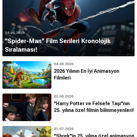
04.08.2026
''Spider-Man'' Film Serileri Kronolojik
Sıralaması!
04.08.2026
2026 Yılının En İyi Animasyon
Filmleri
02.08.2026
"Harry Potter ve Felsefe Taşı"nın
25. yılına özel filmin bilinmeyenleri!
31.07.2026
"Shrek"in 25. yılına özel animasyon