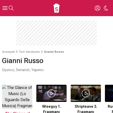
Anasayfa
Tüm Sanatçılar
Gianni Russo
Gianni Russo
Oyuncu, Senarist, Yapımcı
Wiseguy 1.
Striptease 2.
Rus
Fragmanı
Fragmanı