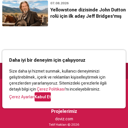
07.08.2026
Yellowstone dizisinde John Dutton
rolü için ilk aday Jeff Bridges'mış
Daha iyi bir deneyim için çalışıyoruz
Size daha iyi hizmet sunmak, kullanıcı deneyiminizi
geliştirebilmek, içerik ve reklamları kişiselleştirmek için
çerezlerden yararlanıyoruz. Sitemizdeki çerezlerle ilgili
detaylı bilgi için
Çerez Politikası
'nı inceleyebilirsiniz.
Destek
Çerez Ayarları
Kabul Et
İletişim
Yardım
Kullanıcı Sözleşmesi
Çerez Politikası
Kişisel Verilerin Korunması
Yasal Uyarı
Projelerimiz
doviz.com
Telif Hakları © 2026