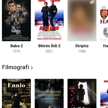
Baba 2
Bitirim İkili 2
Striptiz
Ha
1974
2001
1996
Filmografi