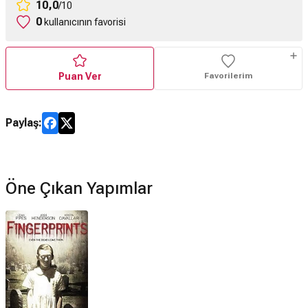
10,0
/10
0
kullanıcının favorisi
Puan Ver
Favorilerim
Paylaş:
Öne Çıkan Yapımlar