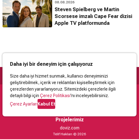
08.08.2026
Steven Spielberg ve Martin
Scorsese imzalı Cape Fear dizisi
Apple TV platformunda
Daha iyi bir deneyim için çalışıyoruz
Size daha iyi hizmet sunmak, kullanıcı deneyiminizi
geliştirebilmek, içerik ve reklamları kişiselleştirmek için
çerezlerden yararlanıyoruz. Sitemizdeki çerezlerle ilgili
detaylı bilgi için
Çerez Politikası
'nı inceleyebilirsiniz.
Destek
Çerez Ayarları
Kabul Et
İletişim
Yardım
Kullanıcı Sözleşmesi
Çerez Politikası
Kişisel Verilerin Korunması
Yasal Uyarı
Projelerimiz
doviz.com
Telif Hakları © 2026