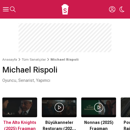
Anasayfa
Tüm Sanatçılar
Michael Rispoli
Michael Rispoli
Oyuncu, Senarist, Yapımcı
The Alto Knights
Büyükanneler
Nonnas (2025)
Pow
(2025) Fragman
Restoranı (2025)
Fragman
Ra