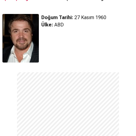
Fragman
(20
Doğum Tarihi:
27 Kasım 1960
Ülke:
ABD