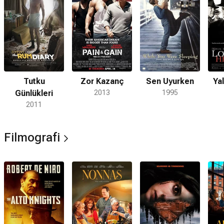
Tutku
Zor Kazanç
Sen Uyurken
Yal
Günlükleri
2013
1995
2011
Filmografi