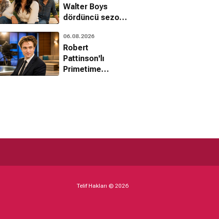
Walter Boys
dördüncü sezon
onayını aldı
06.08.2026
Robert
Pattinson'lı
Primetime
filminden ilk
fragman geldi
Telif Hakları © 2026