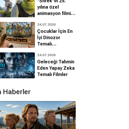
"Shrek"in 25.
yılına özel
animasyon filmin
bilinmeyenleri!
24.07.2026
Çocuklar İçin En
İyi Dinozor
Temalı
Animasyon
24.07.2026
Filmleri
Geleceği Tahmin
Eden Yapay Zeka
Temalı Filmler
 Haberler
8.2026