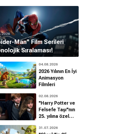
8.2026
pider-Man'' Film Serileri
nolojik Sıralaması!
04.08.2026
2026 Yılının En İyi
Animasyon
Filmleri
02.08.2026
"Harry Potter ve
Felsefe Taşı"nın
25. yılına özel
filmin
31.07.2026
bilinmeyenleri!