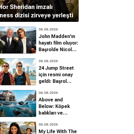
lor Sheridan imzalı
ness dizisi zirveye yerleşti
06.08.2026
John Madden'ın
hayatı film oluyor:
Başrolde Nicolas
Cage var
06.08.2026
24 Jump Street
için resmi onay
geldi: Başrol
kadrosu dönüyor
06.08.2026
Above and
Below: Köpek
balıkları ve
uyuşturucu
06.08.2026
kartelleri karşı
My Life With The
karşıya