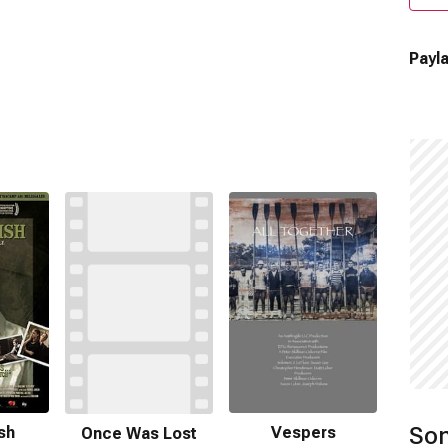
Payla
Son
ish
Vespers
Once Was Lost