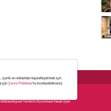
içerik ve reklamları kişiselleştirmek için
i için
Çerez Politikası
'nı inceleyebilirsiniz.
olitikası
Kişisel Verilerin Korunması
Yasal Uyarı