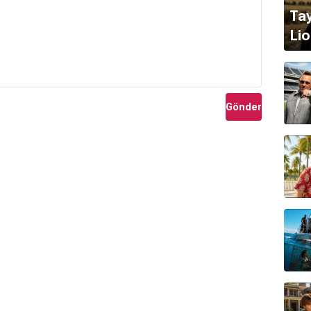
Tay
Lio
Gönder