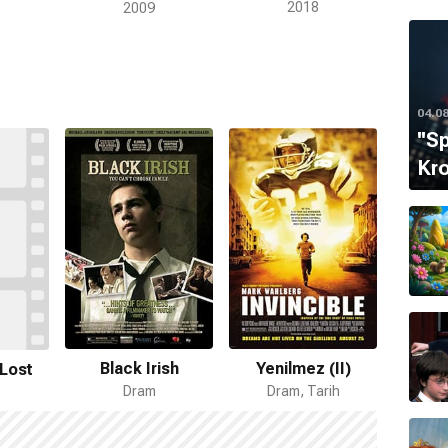
2018
2009
04.0
''S
Kro
Black Irish
Yenilmez (II)
Lost
Dram
Dram, Tarih