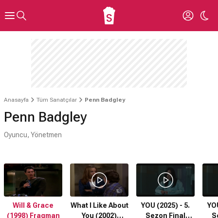
Anasayfa
Tüm Sanatçılar
Penn Badgley
Penn Badgley
Oyuncu, Yönetmen
Will & Grace
What I Like About
YOU (2025) - 5.
YOU
(1998) Fragman
You (2002)
Sezon Final
S