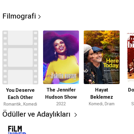
oynadı. 2012 yapımı Greetings from Tim Buckley adlı
biyografik filmde, tıpkı babası Tim gibi genç yaşta hayatını
Filmografi
kaybetmiş müzisyen Jeff Buckley rolündeydi. 2017'de şarkıcı
Domino Kirke ile evlendi.
The Jennifer
Hayat
Do
You Deserve
Hudson Show
Beklemez
Each Other
2022
Komedi, Dram
S
Romantik, Komedi
Ödüller ve Adaylıkları