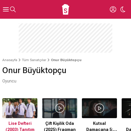
Anasayfa
Tüm Sanatçılar
Onur Büyüktopçu
Onur Büyüktopçu
Oyuncu
Lise Defteri
Çift Kişilik Oda
Kutsal
(2003) Tanıtım
(2025) Fragman
Damacana 5:
Da