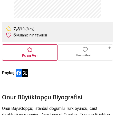
7,8
/10 (8 oy)
6
kullanıcının favorisi
Puan Ver
Favorilerim
Paylaş:
Onur Büyüktopçu Biyografisi
Onur Büyüktopçu; İstanbul doğumlu Türk oyuncu, cast
direktörü ve menajer. Academy of Creative Training Brighton