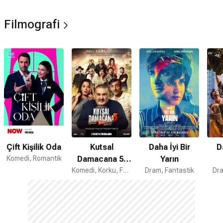
Filmografi
Çift Kişilik Oda
Kutsal
Daha İyi Bir
D
Komedi, Romantik
Damacana 5:
Yarın
Zombi
Komedi, Korku, Fantastik
Dram, Fantastik
Dra