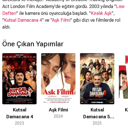
Act London Film Academy'de eğitim gördü. 2003 yılında "
Lise
Defteri
" ile kamera önü oyunculuğa başladı. "
Kiralık Aşk
",
"
Kutsal Damacana 4
" ve "
Aşk Filmi
" gibi dizi ve filmlerde rol
aldı.
Öne Çıkan Yapımlar
Kutsal
Aşk Filmi
Kutsal
K
Damacana 4
2024
Damacana 5:
2023
Zombi
2025