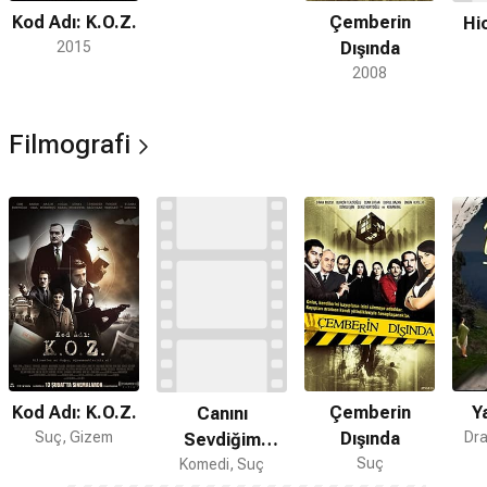
Kod Adı: K.O.Z.
Çemberin
Hi
2015
Dışında
2008
Filmografi
Kod Adı: K.O.Z.
Çemberin
Y
Canını
Suç, Gizem
Dışında
Dra
Sevdiğim
Suç
Komedi, Suç
istanbul'u