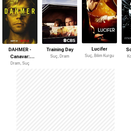
Lucifer
DAHMER -
Training Day
So
Suç, Bilim Kurgu
Canavar:
Suç, Dram
K
Dram, Suç
Jeffrey
Dahmer’ın
Hikâyesi