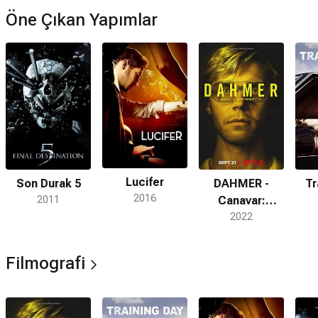
Öne Çıkan Yapımlar
Lucifer
Son Durak 5
DAHMER -
Tr
2016
2011
Canavar:
Jeffrey
2022
Dahmer’ın
Hikâyesi
Filmografi