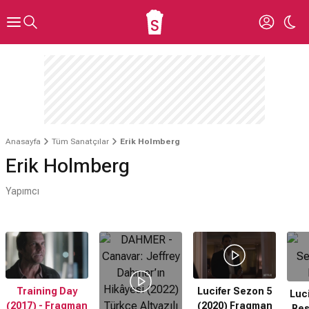
Anasayfa
Tüm Sanatçılar
Erik Holmberg
Erik Holmberg
Yapımcı
Training Day
Lucifer Sezon 5
Luci
(2017) - Fragman
(2020) Fragman
Res