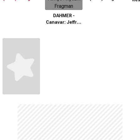
DAHMER -
Canavar: Jeffrey
Dahmer’ın
Hikâyesi (2022)
Türkçe Altyazılı
Fragman