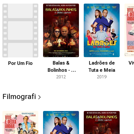
Balas &
Ladrões de
Vi
Por Um Fio
Bolinhos - O
Tuta e Meia
Último Capítulo
2012
2019
Filmografi