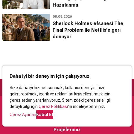
Hazırlanma
08.08.2026
Sherlock Holmes efsanesi The
Final Problem ile Netflix'e geri
dönüyor
Daha iyi bir deneyim için çalışıyoruz
Size daha iyi hizmet sunmak, kullanıcı deneyiminizi
geliştirebilmek, içerik ve reklamları kişiselleştirmek için
çerezlerden yararlanıyoruz. Sitemizdeki çerezlerle ilgili
detaylı bilgi için
Çerez Politikası
'nı inceleyebilirsiniz.
Destek
Çerez Ayarları
Kabul Et
İletişim
Yardım
Kullanıcı Sözleşmesi
Çerez Politikası
Kişisel Verilerin Korunması
Yasal Uyarı
Projelerimiz