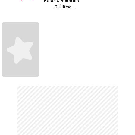
Balas & Bolinhos
Fragman
- O Último
Capítulo
Fragman