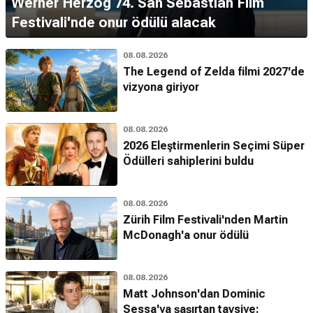
Werner Herzog 74. San Sebastian Film
Festivali'nde onur ödülü alacak
08.08.2026
The Legend of Zelda filmi 2027'de
vizyona giriyor
08.08.2026
2026 Eleştirmenlerin Seçimi Süper
Ödülleri sahiplerini buldu
08.08.2026
Zürih Film Festivali'nden Martin
McDonagh'a onur ödülü
08.08.2026
Matt Johnson'dan Dominic
Sessa'ya şaşırtan tavsiye: