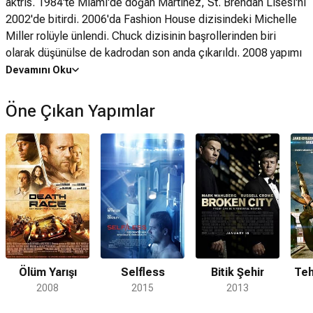
aktris. 1984'te Miami'de doğan Martinez, St. Brendan Lisesi'ni
2002'de bitirdi. 2006'da Fashion House dizisindeki Michelle
Miller rolüyle ünlendi. Chuck dizisinin başrollerinden biri
olarak düşünülse de kadrodan son anda çıkarıldı. 2008 yapımı
Death Race filmindeki Case rolüyle ünlendi. Detroit 1-8-7,
Devamını Oku
CSI: NY, Under the Dome ve Kingdom gibi dizilerde oynadı.
Martinez, Jennifer Lopez'in kurduğu 'JLO by Jennifer Lopez'
Öne Çıkan Yapımlar
adlı markanın sözcülüğünü yapmıştır. Aynı zamanda çeşitli
müzik kliplerinde de oynamıştır.
Ölüm Yarışı
Selfless
Bitik Şehir
Teh
2008
2015
2013