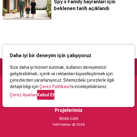
Spy x Family hayranları için
beklenen tarih açıklandı
Daha iyi bir deneyim için çalışıyoruz
Size daha iyi hizmet sunmak, kullanıcı deneyiminizi
geliştirebilmek, içerik ve reklamları kişiselleştirmek için
çerezlerden yararlanıyoruz. Sitemizdeki çerezlerle ilgili
detaylı bilgi için
Çerez Politikası
'nı inceleyebilirsiniz.
Destek
Çerez Ayarları
Kabul Et
İletişim
Yardım
Kullanıcı Sözleşmesi
Çerez Politikası
Kişisel Verilerin Korunması
Yasal Uyarı
Projelerimiz
doviz.com
Telif Hakları © 2026