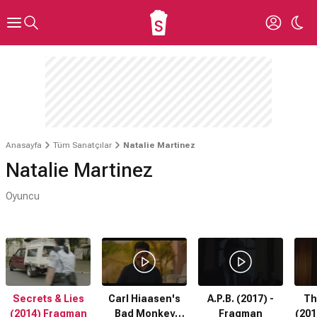
Anasayfa
Tüm Sanatçılar
Natalie Martinez
Natalie Martinez
Oyuncu
Secrets & Lies
Carl Hiaasen's
A.P.B. (2017) -
Th
(2014) Fragman
Bad Monkey
Fragman
(201