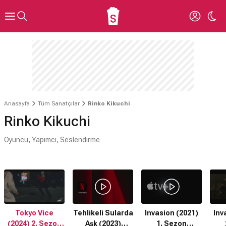
Anasayfa
Tüm Sanatçılar
Rinko Kikuchi
Rinko Kikuchi
Oyuncu, Yapımcı, Seslendirme
Tokyo Vice
Tehlikeli Sularda
Invasion (2021)
Inv
(2024) 2. Sezon
Aşk (2023)
1. Sezon