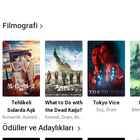
Filmografi
Tehlikeli
What to Do with
Tokyo Vice
Sularda Aşk
the Dead Kaiju?
Suç, Dram
Bili
Romantik, Komedi, Gizem
Komedi, Dram, Aksiyon
Ödüller ve Adaylıkları