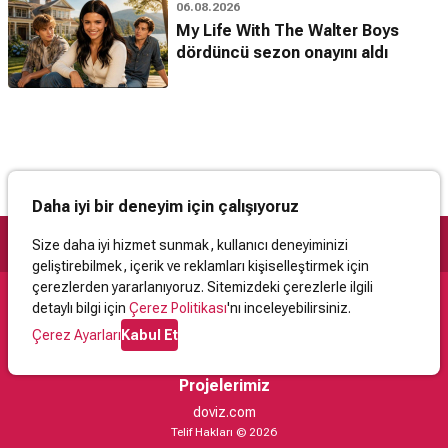
06.08.2026
My Life With The Walter Boys
dördüncü sezon onayını aldı
Daha iyi bir deneyim için çalışıyoruz
Size daha iyi hizmet sunmak, kullanıcı deneyiminizi
geliştirebilmek, içerik ve reklamları kişiselleştirmek için
çerezlerden yararlanıyoruz. Sitemizdeki çerezlerle ilgili
detaylı bilgi için
Çerez Politikası
'nı inceleyebilirsiniz.
Destek
Çerez Ayarları
Kabul Et
İletişim
Yardım
Kullanıcı Sözleşmesi
Çerez Politikası
Kişisel Verilerin Korunması
Yasal Uyarı
Projelerimiz
doviz.com
Telif Hakları © 2026