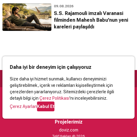
09.08.2026
S.S. Rajamouli imzalı Varanasi
filminden Mahesh Babu'nun yeni
kareleri paylaşıldı
Daha iyi bir deneyim için çalışıyoruz
Size daha iyi hizmet sunmak, kullanıcı deneyiminizi
geliştirebilmek, içerik ve reklamları kişiselleştirmek için
çerezlerden yararlanıyoruz. Sitemizdeki çerezlerle ilgili
detaylı bilgi için
Çerez Politikası
'nı inceleyebilirsiniz.
Destek
Çerez Ayarları
Kabul Et
İletişim
Yardım
Kullanıcı Sözleşmesi
Çerez Politikası
Kişisel Verilerin Korunması
Yasal Uyarı
Projelerimiz
doviz.com
Telif Hakları © 2026