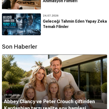
Animasyon Filmleri
24.07.2026
Geleceği Tahmin Eden Yapay Zeka
Temalı Filmler
Son Haberler
09.08.2026
Abbey Clancy ve Peter Crouch çiftinden
Kardashian tarzı realite şov hamlesi