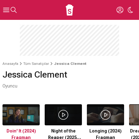
Anasayfa
Tüm Sanatçılar
Jessica Clement
Jessica Clement
Oyuncu
Doin' It (2024)
Night of the
Longing (2024)
Dre
Fragman
Reaper (2025)
Fragman
(20