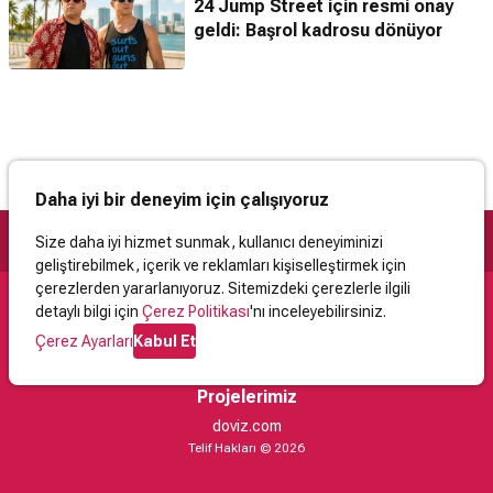
24 Jump Street için resmi onay
geldi: Başrol kadrosu dönüyor
Daha iyi bir deneyim için çalışıyoruz
Size daha iyi hizmet sunmak, kullanıcı deneyiminizi
geliştirebilmek, içerik ve reklamları kişiselleştirmek için
çerezlerden yararlanıyoruz. Sitemizdeki çerezlerle ilgili
detaylı bilgi için
Çerez Politikası
'nı inceleyebilirsiniz.
Destek
Çerez Ayarları
Kabul Et
İletişim
Yardım
Kullanıcı Sözleşmesi
Çerez Politikası
Kişisel Verilerin Korunması
Yasal Uyarı
Projelerimiz
doviz.com
Telif Hakları © 2026