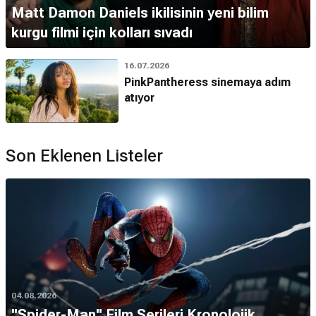
Matt Damon Daniels ikilisinin yeni bilim
kurgu filmi için kolları sıvadı
16.07.2026
PinkPantheress sinemaya adım
atıyor
Son Eklenen Listeler
04.08.2026
''Spider-Man'' Film Serileri Kronolojik