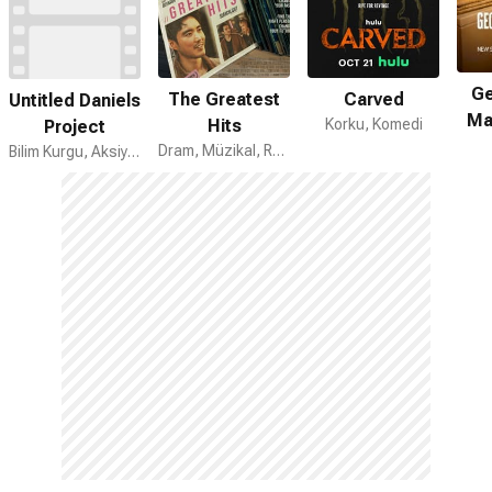
Ge
The Greatest
Carved
Untitled Daniels
Ma
Hits
Korku, Komedi
Project
Dram, Müzikal, Romantik
Bilim Kurgu, Aksiyon, Komedi