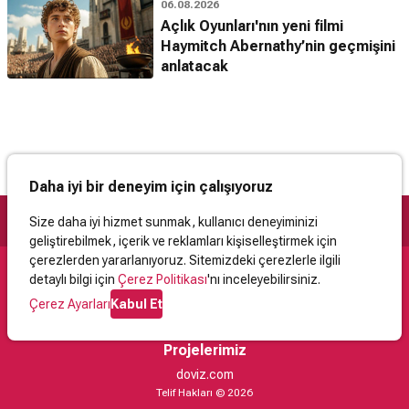
06.08.2026
Açlık Oyunları'nın yeni filmi
Haymitch Abernathy’nin geçmişini
anlatacak
Daha iyi bir deneyim için çalışıyoruz
Size daha iyi hizmet sunmak, kullanıcı deneyiminizi
geliştirebilmek, içerik ve reklamları kişiselleştirmek için
çerezlerden yararlanıyoruz. Sitemizdeki çerezlerle ilgili
detaylı bilgi için
Çerez Politikası
'nı inceleyebilirsiniz.
Destek
Çerez Ayarları
Kabul Et
İletişim
Yardım
Kullanıcı Sözleşmesi
Çerez Politikası
Kişisel Verilerin Korunması
Yasal Uyarı
Projelerimiz
doviz.com
Telif Hakları © 2026