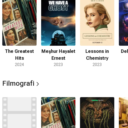
The Greatest
Meşhur Hayalet
Lessons in
Deh
Hits
Ernest
Chemistry
2024
2023
2023
Filmografi