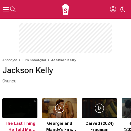
Anasayfa
Tüm Sanatçılar
Jackson Kelly
Jackson Kelly
Oyuncu
The Last Thing
Georgie and
Carved (2024)
H
He Told Me
Mandy's First
Fragman
(20