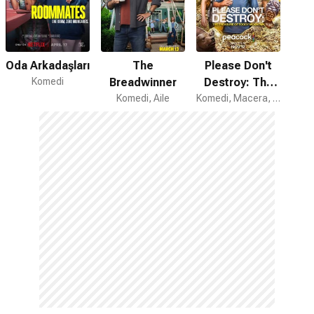
Oda Arkadaşları
The
Please Don't
Komedi
Breadwinner
Destroy: The
Komedi, Aile
Treasure of
Komedi, Macera, Aksiyon
Foggy
Mountain