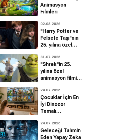
Animasyon
Filmleri
02.08.2026
"Harry Potter ve
Felsefe Taşı"nın
25. yılına özel
filmin
31.07.2026
bilinmeyenleri!
"Shrek"in 25.
yılına özel
animasyon filmin
bilinmeyenleri!
24.07.2026
Çocuklar İçin En
İyi Dinozor
Temalı
Animasyon
24.07.2026
Filmleri
Geleceği Tahmin
Eden Yapay Zeka