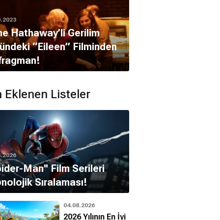
0.2023
e Hathaway’li Gerilim
ündeki “Eileen” Filminden
 fragman!
 Eklenen Listeler
8.2026
pider-Man'' Film Serileri
nolojik Sıralaması!
04.08.2026
2026 Yılının En İyi