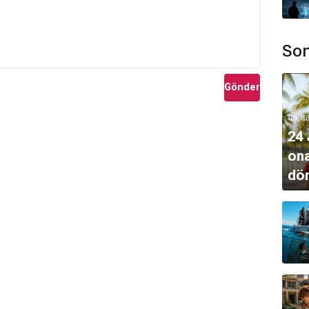
Son
Gönder
06.0
24 
ona
dö