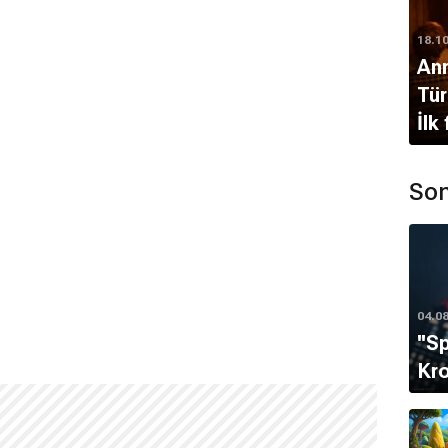
18.1
Ann
Tür
İlk
Son
04.0
''S
Kro