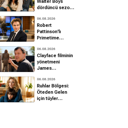
Walter Boys
dördüncü sezon
onayını aldı
06.08.2026
Robert
Pattinson'lı
Primetime
filminden ilk
06.08.2026
fragman geldi
Clayface filminin
yönetmeni
James
Watkins'ten Sam
06.08.2026
Raimi itirafı
Ruhlar Bölgesi:
Öteden Gelen
için tüyler
ürperten son
fragman