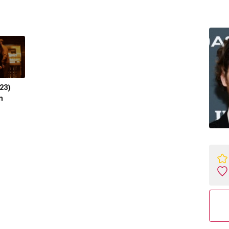
23)
n