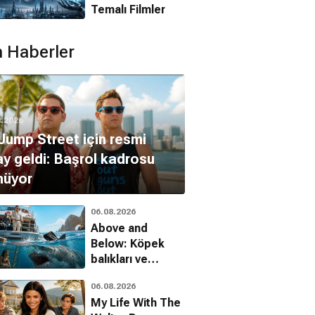
Temalı Filmler
 Haberler
8.2026
Jump Street için resmi
y geldi: Başrol kadrosu
nüyor
06.08.2026
Above and
Below: Köpek
balıkları ve
uyuşturucu
06.08.2026
kartelleri karşı
My Life With The
karşıya