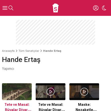
Anasayfa
Tüm Sanatçılar
Hande Ertaş
Hande Ertaş
Yapımcı
Tete ve Masal:
Tete ve Masal:
Maske:
Rüyalar Diyari
Rüyalar Diyari
Nezaketle