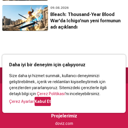
09.08.2026
Bleach: Thousand-Year Blood
War'da Ichigo’nun yeni formunun
adı açıklandı
Daha iyi bir deneyim için çalışıyoruz
Size daha iyi hizmet sunmak, kullanıcı deneyiminizi
geliştirebilmek, içerik ve reklamları kişiselleştirmek için
çerezlerden yararlanıyoruz. Sitemizdeki çerezlerle ilgili
detaylı bilgi için
Çerez Politikası
'nı inceleyebilirsiniz.
Destek
Çerez Ayarları
Kabul Et
İletişim
Yardım
Kullanıcı Sözleşmesi
Çerez Politikası
Kişisel Verilerin Korunması
Yasal Uyarı
Projelerimiz
doviz.com