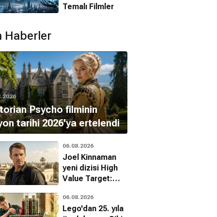
Temalı Filmler
 Haberler
8.2026
torian Psycho filminin
yon tarihi 2026'ya ertelendi
06.08.2026
Joel Kinnaman
yeni dizisi High
Value Target:
The Hunt for
06.08.2026
Saddam ile
Lego'dan 25. yıla
dönüyor