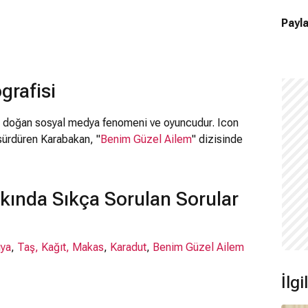
Payla
grafisi
ul doğan sosyal medya fenomeni ve oyuncudur. Icon
 sürdüren Karabakan, "
Benim Güzel Ailem
" dizisinde
kında Sıkça Sorulan Sorular
üya
,
Taş, Kağıt, Makas
,
Karadut
,
Benim Güzel Ailem
İlg