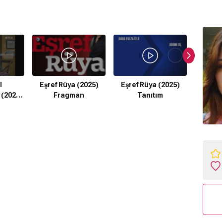
l
Eşref Rüya (2025)
Eşref Rüya (2025)
İ
 (2025)
Fragman
Tanıtım
Ansiklo
an
F