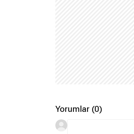
Benim Güzel Ailem
dizisindeki
Tuğ
çekmiştir.
Ebrar Karabakan hangi ajansa bağl
Oyuncu,
Icon Talent
menajerlik ajansı
Instagram hesabı ne?
Oyuncunun
Instagram
kullanıcı adı
eb
Ebrar Karabakan nerede yaşıyor?
Genç oyuncu yaşamını
İstanbul
'da sü
*Bu alandaki içerikler genel bilgi vermek amacıy
(10.04.2026)
Yorumlar (0)