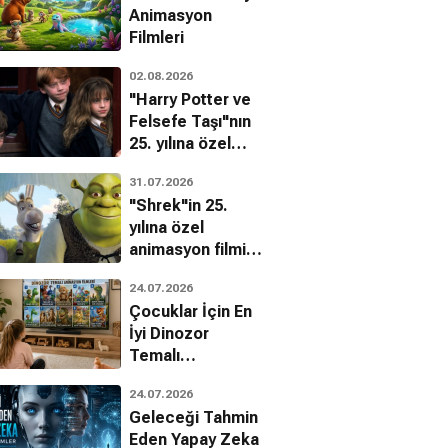
Animasyon
Filmleri
02.08.2026
"Harry Potter ve
Felsefe Taşı"nın
25. yılına özel
filmin
31.07.2026
bilinmeyenleri!
"Shrek"in 25.
yılına özel
animasyon filmin
bilinmeyenleri!
24.07.2026
Çocuklar İçin En
İyi Dinozor
Temalı
Animasyon
24.07.2026
Filmleri
Geleceği Tahmin
Eden Yapay Zeka