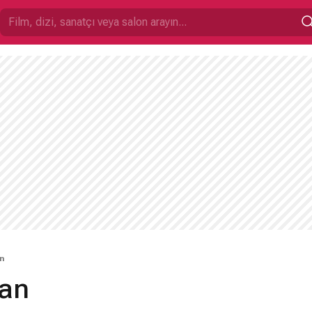
n
kan