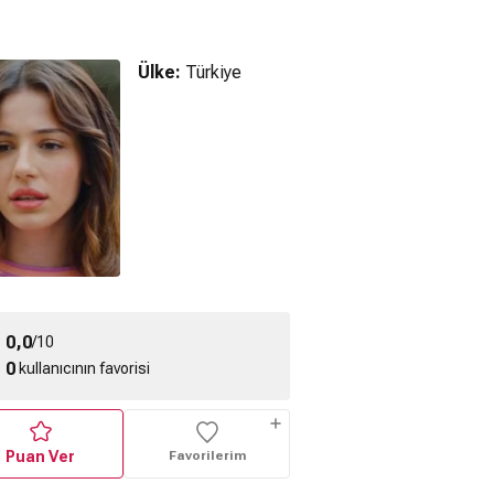
Ülke:
Türkiye
stanbul
Karadut (2024)
Taş, Kağıt, Makas
pedisi (2024)
Tanıtım Fragmanı
(2024) Fragman
ragman
0,0
/10
0
kullanıcının favorisi
Puan Ver
Favorilerim