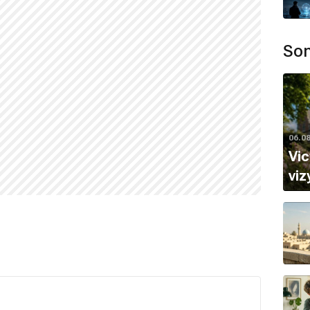
çe
ve
Karadut
dizisindeki
Begüm
rolleriyle dikkat
Son
ı?
na bağlı olarak çalışmalarını sürdürmektedir.
rarkrbkn
şeklindedir.
06.0
rdürmektedir.
Vic
viz
la sunulur. Doğruluğu ve güncelliği garanti edilmemektedir.