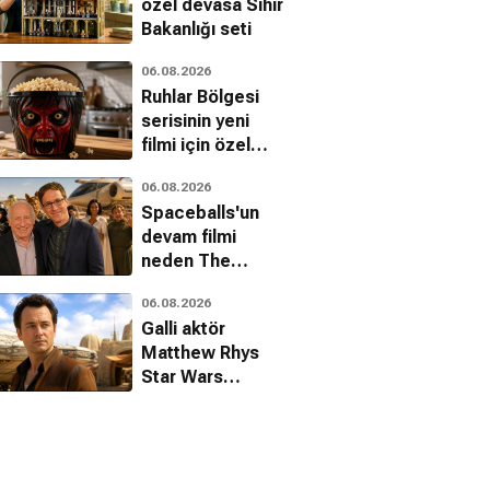
özel devasa Sihir
Bakanlığı seti
06.08.2026
Ruhlar Bölgesi
serisinin yeni
filmi için özel
mısır kovası
06.08.2026
tanıtıldı
Spaceballs'un
devam filmi
neden The
Search for More
06.08.2026
Money adını
Galli aktör
almadı?
Matthew Rhys
Star Wars
evrenine katılıyor