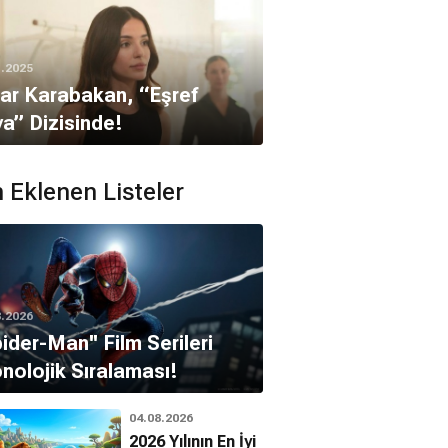
1.2025
ar Karabakan, “Eşref
a” Dizisinde!
 Eklenen Listeler
8.2026
pider-Man'' Film Serileri
nolojik Sıralaması!
04.08.2026
2026 Yılının En İyi