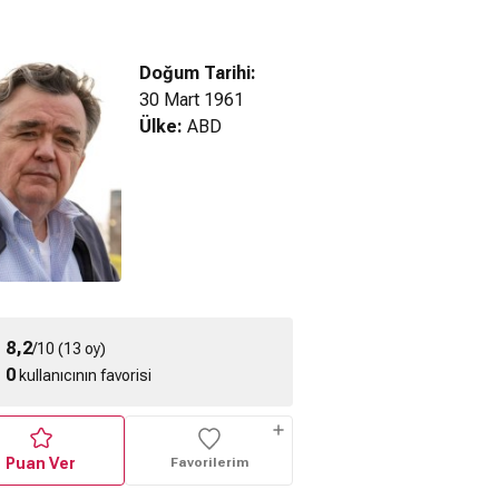
Doğum Tarihi:
30 Mart 1961
Ülke:
ABD
(2026) Türkçe
The Bride! (2026) 2.
The Bride! (2026)
zılı Fragman
Fragman
Fragman
8,2
/10 (13 oy)
0
kullanıcının favorisi
Puan Ver
Favorilerim