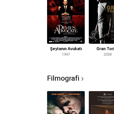
kariyerini New York ve çevresindeki 
Şeytanın Avukatı
Gran Tor
1997
2008
Filmografi