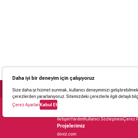
Daha iyi bir deneyim için çalışıyoruz
Size daha iyi hizmet sunmak, kullanıcı deneyiminizi geliştirebilmek, 
çerezlerden yararlanıyoruz. Sitemizdeki çerezlerle ilgili detaylı bilg
Çerez Ayarları
Kabul Et
Destek
İletişim
Yardım
Kullanıcı Sözleşmesi
Çerez P
Projelerimiz
doviz.com