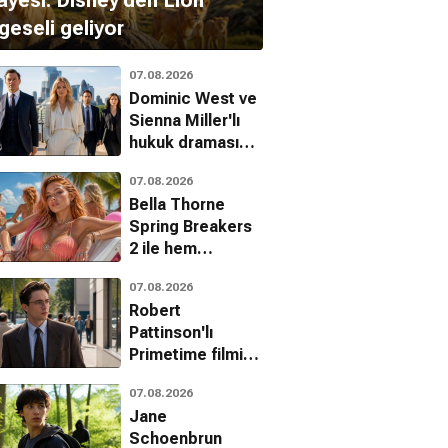
ayesi: Disney'den Lion
geseli geliyor
07.08.2026
Dominic West ve
Sienna Miller'lı
hukuk draması
WAR'dan ilk
07.08.2026
fragman
Bella Thorne
Spring Breakers
2 ile hem
yönetiyor hem
07.08.2026
oynuyor
Robert
Pattinson'lı
Primetime filmi
erkek modasında
07.08.2026
yeni bir akım
Jane
başlatıyor
Schoenbrun