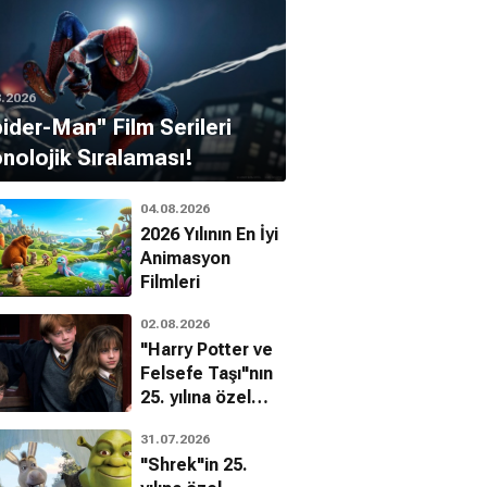
8.2026
pider-Man'' Film Serileri
nolojik Sıralaması!
04.08.2026
2026 Yılının En İyi
Animasyon
Filmleri
02.08.2026
"Harry Potter ve
Felsefe Taşı"nın
25. yılına özel
filmin
31.07.2026
bilinmeyenleri!
"Shrek"in 25.