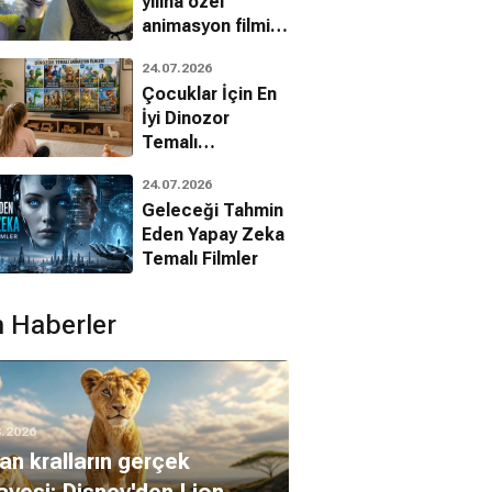
yılına özel
animasyon filmin
bilinmeyenleri!
24.07.2026
Çocuklar İçin En
İyi Dinozor
Temalı
Animasyon
24.07.2026
Filmleri
Geleceği Tahmin
Eden Yapay Zeka
Temalı Filmler
 Haberler
8.2026
an kralların gerçek