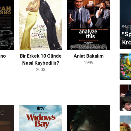
sanat çevresinde şekillendirmeye devam etmektedir.
04.0
''S
Kro
ino
Bir Erkek 10 Günde
Anlat Bakalım
Nasıl Kaybedilir?
1999
2003