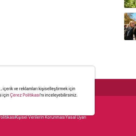
içerik ve reklamları kişiselleştirmek için
i için
Çerez Politikası
'nı inceleyebilirsiniz.
olitikası
Kişisel Verilerin Korunması
Yasal Uyarı