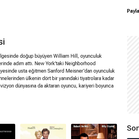
Payla
si
gesinde doğup büyüyen William Hill, oyunculuk
lerinde adım attı. New York'taki Neighborhood
yesinde usta eğitmen Sanford Meisner'dan oyunculuk
hnelerinden ülkenin dört bir yanındaki tiyatrolara kadar
levizyon dünyasına da aktaran oyuncu, kariyeri boyunca
da kendine yer buldu.
ye sahip olan William Hill; Striptiz, Ufak
ket Adamları gibi projelerde karakterlerine hayat verdi.
ro filmlerindeki performanslarıyla dikkat çeken oyuncu,
Son
 Road gibi yapımlarda da izleyici karşısına çıktı. Hem
yaz perdedeki istikrarlı çalışmalarıyla tanınan Hill,