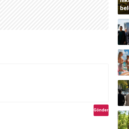
hik
bel
Gönder