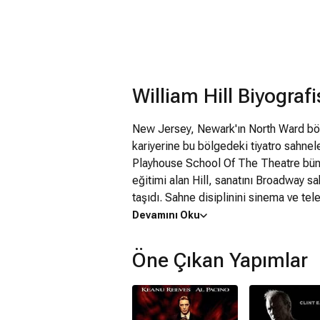
William Hill Biyografi
New Jersey, Newark'ın North Ward böl
kariyerine bu bölgedeki tiyatro sahne
Playhouse School Of The Theatre bün
eğitimi alan Hill, sanatını Broadway sa
taşıdı. Sahne disiplinini sinema ve te
farklı türlerdeki pek çok önemli yapım
Devamını Oku
Sinema perdesinde geniş bir filmografi
Öne Çıkan Yapımlar
Sahtekarlıklar, Rescuing Desire ve Şir
Anlat Bakalım, Eileen, Ortak ve Maest
ayrıca Tanıdığım İnsanlar ve Tiger Lily
tiyatro kökenli sağlam temeli hem de be