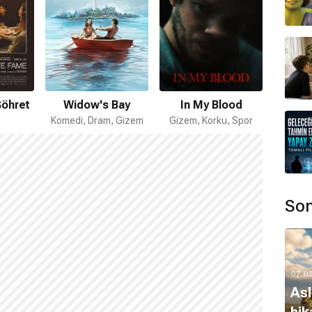
Şöhret
Widow's Bay
In My Blood
Komedi, Dram, Gizem
Gizem, Korku, Spor
Son
07.0
Asl