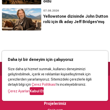
oldu
07.08.2026
Yellowstone dizisinde John Dutton
rolü için ilk aday Jeff Bridges'mış
Daha iyi bir deneyim için çalışıyoruz
Size daha iyi hizmet sunmak, kullanıcı deneyiminizi
geliştirebilmek, içerik ve reklamları kişiselleştirmek için
çerezlerden yararlanıyoruz. Sitemizdeki çerezlerle ilgili
detaylı bilgi için
Çerez Politikası
'nı inceleyebilirsiniz.
Destek
Çerez Ayarları
Kabul Et
İletişim
Yardım
Kullanıcı Sözleşmesi
Çerez Politikası
Kişisel Verilerin Korunması
Yasal Uyarı
Projelerimiz
doviz.com