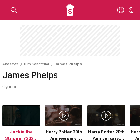
Anasayfa
Tüm Sanatçılar
James Phelps
James Phelps
Oyuncu
Jackie the
Harry Potter 20th
Harry Potter 20th
Harr
Stripper (2026)
Anniversary:
Anniversary:
An