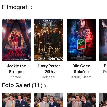
Filmografi
Jackie the
Harry Potter
Dün Gece
P
Stripper
20th
Soho'da
Ko
Komedi
Anniversary:
Belgesel
Korku, Gizem
Return to
Foto Galeri (11)
Hogwarts