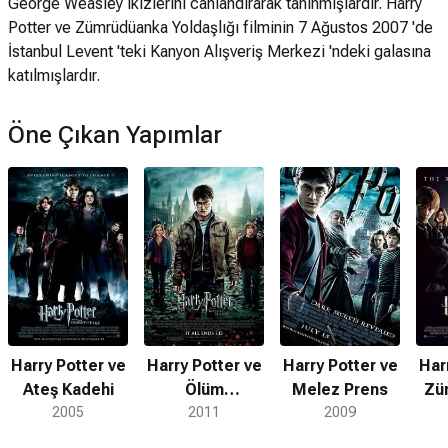
George Weasley ikizlerini canlandırarak tanınmışlardır. Harry
Potter ve Zümrüdüanka Yoldaşlığı filminin 7 Ağustos 2007 'de
İstanbul Levent 'teki Kanyon Alışveriş Merkezi 'ndeki galasına
katılmışlardır.
Öne Çıkan Yapımlar
Harry Potter ve
Harry Potter ve
Harry Potter ve
Har
Ateş Kadehi
Ölüm
Melez Prens
Zü
2005
Yadigarları:
2011
2009
Y
Bölüm 2