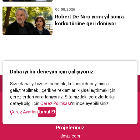
06.08.2026
Robert De Niro yirmi yıl sonra
korku türüne geri dönüyor
Daha iyi bir deneyim için çalışıyoruz
Size daha iyi hizmet sunmak, kullanıcı deneyiminizi
geliştirebilmek, içerik ve reklamları kişiselleştirmek için
çerezlerden yararlanıyoruz. Sitemizdeki çerezlerle ilgili
detaylı bilgi için
Çerez Politikası
'nı inceleyebilirsiniz.
Destek
Çerez Ayarları
Kabul Et
İletişim
Yardım
Kullanıcı Sözleşmesi
Çerez Politikası
Kişisel Verilerin Korunması
Yasal Uyarı
Projelerimiz
doviz.com