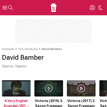
Anasayfa
Tüm Sanatçılar
David Bamber
David Bamber
Oyuncu, Yapımcı
A Very English
Victoria (2019) 3.
Victoria (2017) 2.
Vict
Scandal (2018)
Sezon Fragmanı
Sezon Fragmanı
Sez