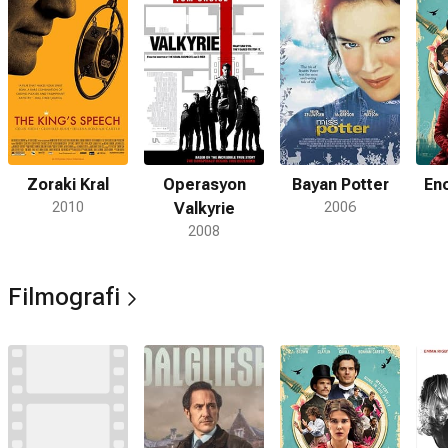
Zoraki Kral
Operasyon
Bayan Potter
En
2010
Valkyrie
2006
2008
Filmografi