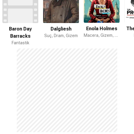
Enola Holmes
The
Baron Day
Dalgliesh
Macera, Gizem, Suç
Barracks
Suç, Dram, Gizem
Fantastik