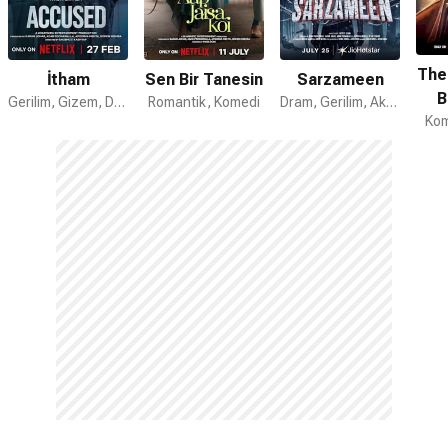
The
İtham
Sen Bir Tanesin
Sarzameen
B
Gerilim, Gizem, Dram
Romantik, Komedi
Dram, Gerilim, Aksiyon
Kom