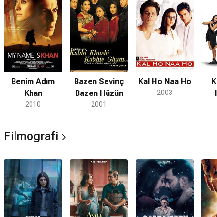
Benim Adım
Bazen Sevinç
Kal Ho Naa Ho
K
Khan
Bazen Hüzün
2003
2010
2001
Filmografi