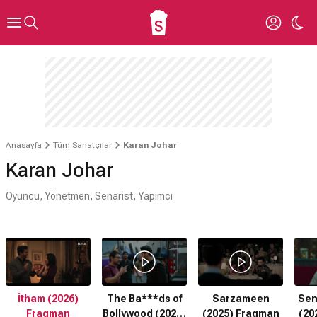
Anasayfa
Tüm Sanatçılar
Karan Johar
Karan Johar
Oyuncu, Yönetmen, Senarist, Yapımcı
İtham (2026)
The Ba***ds of
Sarzameen
Sen
Fragman
Bollywood (2025)
(2025) Fragman
(20