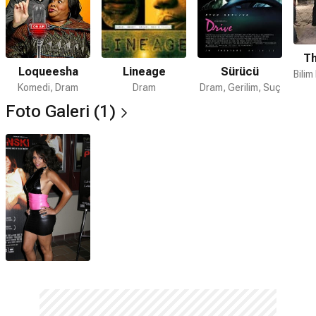
Th
Lineage
Loqueesha
Sürücü
Dram
Komedi, Dram
Dram, Gerilim, Suç
Foto Galeri (1)