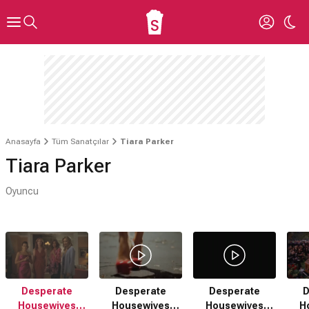
Anasayfa
Tüm Sanatçılar
Tiara Parker
Tiara Parker
Oyuncu
Desperate
Desperate
D
Desperate
Housewives
Housewives
H
Housewives