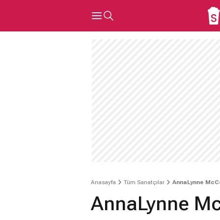
Anasayfa
Tüm Sanatçılar
AnnaLynne McC
AnnaLynne M