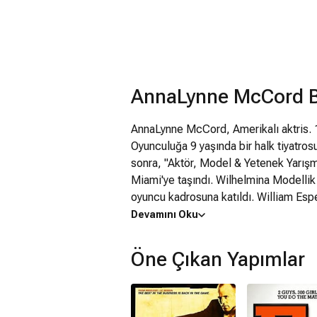
AnnaLynne McCord Bi
AnnaLynne McCord, Amerikalı aktris. 19
Oyunculuğa 9 yaşında bir halk tiyatro
sonra, "Aktör, Model & Yetenek Yarışma
Miami'ye taşındı. Wilhelmina Modellik 
oyuncu kadrosuna katıldı. William Esp
taşındığında NY'un önde gelen yetenek 
Devamını Oku
edilmeye başlandı. Daha sonra Los Ang
Cold Case , Ugly Betty, CSI: Miami gi
Öne Çıkan Yapımlar
Nip/Tuck dizisine Eden Lord rolüyle k
sezon devam eden 90210 dizisindeki N
The Twilight Saga: New Moon filmindek
Seear'a gitti. Officer Down, Santa's Lit