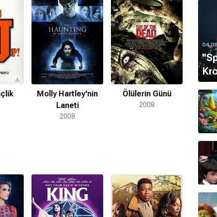
Kellan Lutz ve Dominic Purcell ile beraberlikler
04.0
''S
Kro
çlik
Molly Hartley'nin
Ölülerin Günü
Laneti
2008
2008