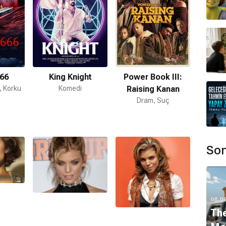
666
King Knight
Power Book III:
, Korku
Komedi
Raising Kanan
Dram, Suç
Son
08.0
The