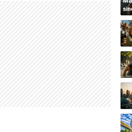
Ma
sin
yap