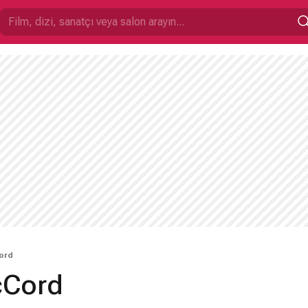
ord
cCord