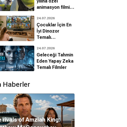
yılına özel
animasyon filmin
bilinmeyenleri!
24.07.2026
Çocuklar İçin En
İyi Dinozor
Temalı
Animasyon
24.07.2026
Filmleri
Geleceği Tahmin
Eden Yapay Zeka
Temalı Filmler
 Haberler
8.2026
 rivals of Amziah King: