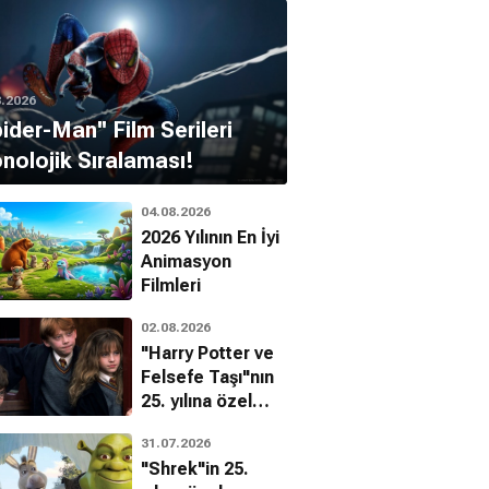
8.2026
pider-Man'' Film Serileri
nolojik Sıralaması!
04.08.2026
2026 Yılının En İyi
Animasyon
Filmleri
02.08.2026
"Harry Potter ve
Felsefe Taşı"nın
25. yılına özel
filmin
31.07.2026
bilinmeyenleri!
"Shrek"in 25.