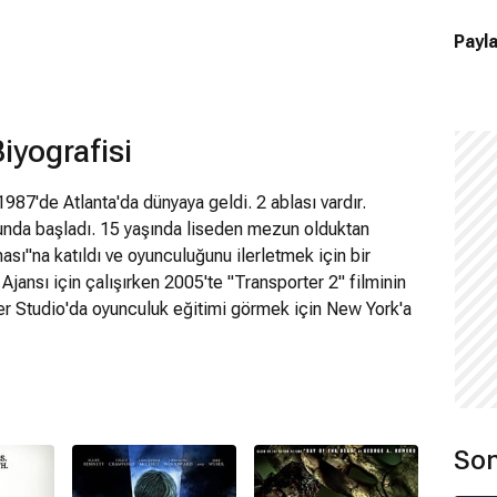
Payla
yografisi
87'de Atlanta'da dünyaya geldi. 2 ablası vardır.
sunda başladı. 15 yaşında liseden mezun olduktan
sı"na katıldı ve oyunculuğunu ilerletmek için bir
Ajansı için çalışırken 2005'te "Transporter 2" filminin
er Studio'da oyunculuk eğitimi görmek için New York'a
ajansı Frontier Booking International tarafından temsil
eles'ta oyunculuk kariyerine devam etti. The O.C ,
bi dizilerde misafir oyuncu olarak bulundu. 2007'de
atıldığında tanınmaya başladı. 2008'de başlayıp 5
aomi Clark rolüyle şöhreti iyice arttı. Bu dönemde
Son
i Heidi rolü için düşünülse de rol, Kanadalı Noot
tle Helper, 68 Kill gibi filmlerde önemli karakterleri