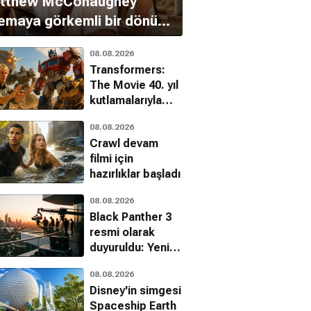
tthew McConaughey
emaya görkemli bir dönüş
ıyor
08.08.2026
Transformers:
The Movie 40. yıl
kutlamalarıyla
sinemalara geri
08.08.2026
dönüyor
Crawl devam
filmi için
hazırlıklar başladı
08.08.2026
Black Panther 3
resmi olarak
duyuruldu: Yeni
başrol belli oldu
08.08.2026
Disney'in simgesi
Spaceship Earth