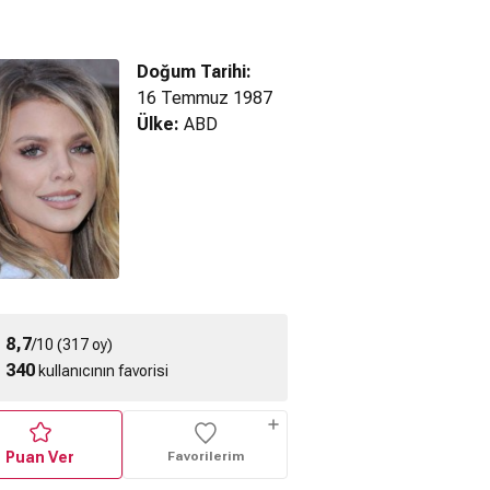
Doğum Tarihi:
16 Temmuz 1987
Ülke:
ABD
0 (2008) 1.
Power Book III:
Power Book III:
n Fragmanı
Raising Kanan (2023)
Raising Kanan (2022)
R
3. Sezon Fragmanı
2. Sezon Fragmanı
8,7
/10 (317 oy)
340
kullanıcının favorisi
Puan Ver
Favorilerim