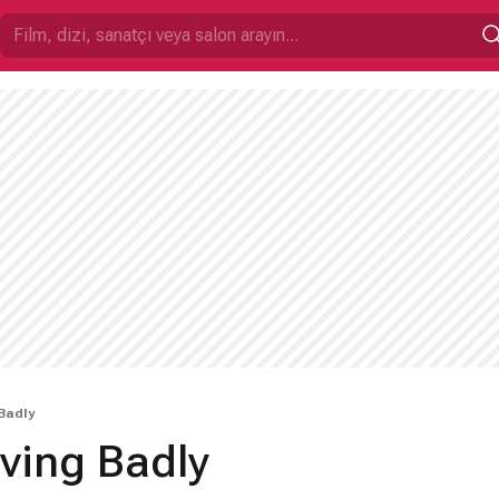
Badly
ving Badly