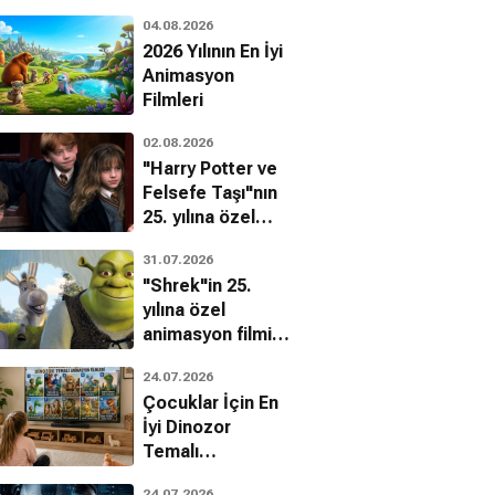
04.08.2026
2026 Yılının En İyi
Animasyon
Filmleri
02.08.2026
"Harry Potter ve
Felsefe Taşı"nın
25. yılına özel
filmin
À St-Henri, le 26
31.07.2026
bilinmeyenleri!
août
"Shrek"in 25.
yılına özel
Belgesel, Macera
animasyon filmin
bilinmeyenleri!
24.07.2026
Çocuklar İçin En
İyi Dinozor
iem for Che
A Simple Rhythm
Temalı
el, Kısa Film
Animasyon
Belgesel, Müzikal
24.07.2026