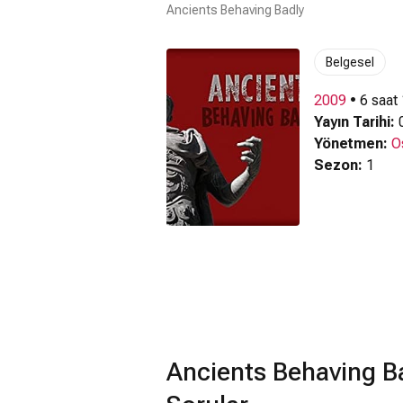
Ancients Behaving Badly
Belgesel
2009
• 6 saat
Yayın Tarihi:
0
Yönetmen:
O
Sezon:
1
Ancients Behaving B