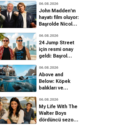
06.08.2026
John Madden'ın
hayatı film oluyor:
Başrolde Nicolas
Cage var
06.08.2026
24 Jump Street
için resmi onay
geldi: Başrol
kadrosu dönüyor
06.08.2026
Above and
Below: Köpek
balıkları ve
uyuşturucu
06.08.2026
kartelleri karşı
My Life With The
karşıya
Walter Boys
dördüncü sezon
onayını aldı