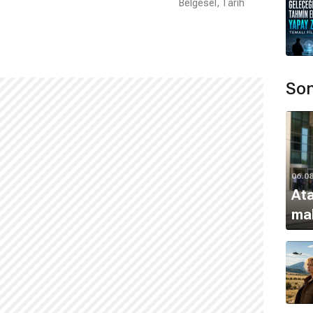
Belgesel, Tarih
Son
06.0
Ata
ma