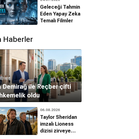
Filmleri
Geleceği Tahmin
Eden Yapay Zeka
Temalı Filmler
 Haberler
8.2026
 Demirağ ile Reçber çifti
hkemelik oldu
06.08.2026
Taylor Sheridan
imzalı Lioness
dizisi zirveye
yerleşti