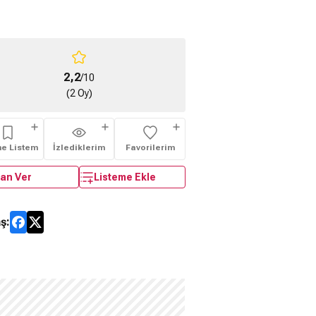
2,2
/10
(2 Oy)
me Listem
İzlediklerim
Favorilerim
an Ver
Listeme Ekle
ş: