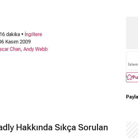
 16 dakika •
İngiltere
6 Kasım 2009
scar Chan
,
Andy Webb
İzle
Pu
Payla
adly Hakkında Sıkça Sorulan