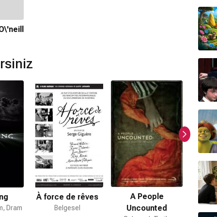
ır.
\'neill
mamaktadır.
mi var mı?
rsiniz
evam dizisi bulunmamaktadır.
A People
ng
À force de rêves
A Requ
Uncounted
m, Dram
Belgesel
Belges