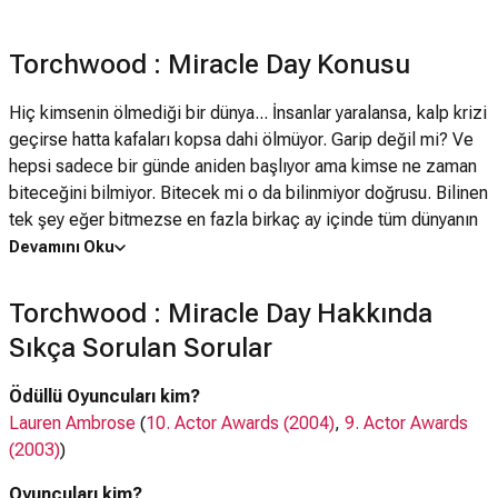
Torchwood : Miracle Day Konusu
Hiç kimsenin ölmediği bir dünya... İnsanlar yaralansa, kalp krizi
geçirse hatta kafaları kopsa dahi ölmüyor. Garip değil mi? Ve
hepsi sadece bir günde aniden başlıyor ama kimse ne zaman
biteceğini bilmiyor. Bitecek mi o da bilinmiyor doğrusu. Bilinen
tek şey eğer bitmezse en fazla birkaç ay içinde tüm dünyanın
yok olacağı. Tüm bunların yanında birde CIA'e gelen bir mail
Devamını Oku
var. Torchwood'la ilgili. Tüm bunların Torchwood'la ilgilisi ne?
Bunu öğrenmenin tek yolu yıllar önce yok edilen Torchwood'un
Torchwood : Miracle Day Hakkında
kalan son iki üyesini bulmak. Ailesiyle gözden uzak yaşayan
Sıkça Sorulan Sorular
Gwen Cooper ve gizemli adamımız Captain Jack Harkness.
Sanırım Torchwood'un tozlu raflardan kalkıp yeniden ete
Ödüllü Oyuncuları kim?
kemiğe bürünme zamanı geldi.....
Lauren Ambrose
(
10. Actor Awards (2004)
,
9. Actor Awards
(2003)
)
Oyuncuları kim?