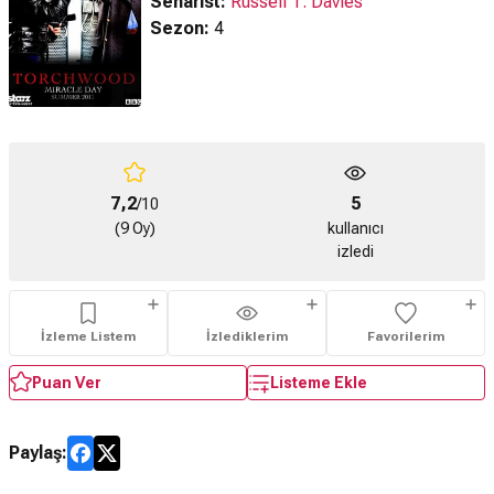
Senarist:
Russell T. Davies
Sezon:
4
7,2
5
/10
(9 Oy)
kullanıcı
izledi
İzleme Listem
İzlediklerim
Favorilerim
Puan Ver
Listeme Ekle
Paylaş: