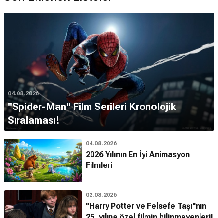
04.08.2026
''Spider-Man'' Film Serileri Kronolojik
Sıralaması!
04.08.2026
2026 Yılının En İyi Animasyon
Filmleri
02.08.2026
"Harry Potter ve Felsefe Taşı"nın
25. yılına özel filmin bilinmeyenleri!