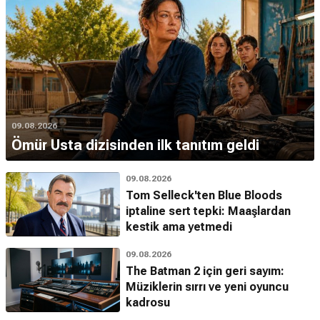
09.08.2026
Ömür Usta dizisinden ilk tanıtım geldi
09.08.2026
Tom Selleck'ten Blue Bloods
iptaline sert tepki: Maaşlardan
kestik ama yetmedi
09.08.2026
The Batman 2 için geri sayım:
Müziklerin sırrı ve yeni oyuncu
kadrosu