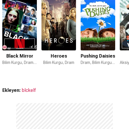
Amazon Prime'da var mı?
Hayır. Dizi Amazon Prime'da yayınlanmamaktadır.
Torchwood : Miracle Day devam filmi var mı?
Hayır. Torchwood : Miracle Day için devam dizisi
bulunmamaktadır.
Black Mirror
Heroes
Pushing Daisies
Bilim Kurgu, Dram, Gizem
Bilim Kurgu, Dram
Dram, Bilim Kurgu, Suç
Ekleyen:
blckelf