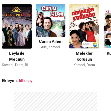
Hayır. Beni Böyle Sev için devam dizisi bulunmamaktadır.
Canım Ailem
Aile, Komedi
Leyla ile
Melekler
Kü
Mecnun
Korusun
Komedi, Dram, Bilim Kurgu
Komedi, Dram
Ekleyen:
littlespy