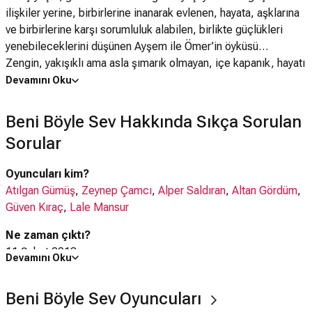
ilişkiler yerine, birbirlerine inanarak evlenen, hayata, aşklarına
ve birbirlerine karşı sorumluluk alabilen, birlikte güçlükleri
yenebileceklerini düşünen Ayşem ile Ömer’in öyküsü…
Zengin, yakışıklı ama asla şımarık olmayan, içe kapanık, hayatı
yaşadığı haliyle kabullenmiş Ömer’le, hayatın tüm acılarını
Devamını Oku
göğüsleyip, onları bir oyuna çevirerek direnmeyi, mutlu
yaşamayı bilen, her şeye rağmen gülmeye çalışan Ayşem’in
Beni Böyle Sev Hakkında Sıkça Sorulan
güçlü ve dirençli aşkları… Bu iki genç insanın çevresinde,
Sorular
hayata yeni hazırlanan, birbirinden farklı hayatlar yaşayan
üniversitelileri, onların ailelerini, arkadaşlarını, ev sahiplerini,
Oyuncuları kim?
ev arkadaşlarını, iş arkadaşlarını anlatan bir dizi film “Beni
Atılgan Gümüş
,
Zeynep Çamcı
,
Alper Saldıran
,
Altan Gördüm
,
Böyle Sev”…Büyük entrikalar, ağdalı hayatlar, acımasız
Güven Kıraç
,
Lale Mansur
komplolar, aldatmalar olmadan samimi bir anlatımla tüm aileyi
kucaklayacak bir aşk ve evlilik öyküsü…
Ne zaman çıktı?
11 Şubat 2013
Devamını Oku
Beni Böyle Sev dizisi nerede çekildi?
Beni Böyle Sev Oyuncuları
Beni Böyle Sev dizisi
Türkiye
'de çekilmiştir.