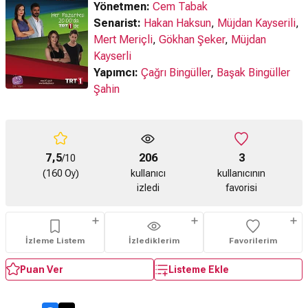
Yönetmen:
Cem Tabak
Senarist:
Hakan Haksun
,
Müjdan Kayserili
,
Mert Meriçli
,
Gökhan Şeker
,
Müjdan
Kayserli
Yapımcı:
Çağrı Bingüller
,
Başak Bingüller
Şahin
7,5
206
3
/10
(160 Oy)
kullanıcı
kullanıcının
izledi
favorisi
İzleme Listem
İzlediklerim
Favorilerim
Puan Ver
Listeme Ekle