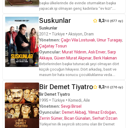
başka ülkelerinde de evinde oturmaktan başka
yapacak işi olmayan genç kadınlara “ev kızı”
ismiyle tanıtımaktadır.Örgü hırkası ve patiklerinin
Suskunlar
üzerinde giydiği ev terlikleri; terimlerle süslediği
8,2
/10 (677 oy)
uzun, iğneli, hoşa gitmez cümleleri vardır Sonra,
Suskunlar
ülkemin hemen her yerini kaplayan ama yinede
2012 • Türkiye • Aksiyon, Dram
“kenar” sıfatıyla nitelendirilmekten kurtulamamış
Yönetmen:
Çağrı Vila Lostuvalı
,
Umur Turagay
,
mahallelerden birinde oturmaktadır. Telefon sapığı
Çağatay Tosun
ve belalısının adı da “Kenar” dır ayrıca. Sürekli
olarak “ocakta yemeği olan” komşuları vardır. Tek
Oyuncular:
Murat Yıldırım
,
Aslı Enver
,
Sarp
derdi erkek olan komşu kızları vardır ve Sıdıka bu
Akkaya
,
Güven Murat Akpınar
,
Berk Hakman
tip kızlardan pek haz etmemektedir. Abisi futbol
Birbirlerinden başka tutunacak şeyi olmayan dört
düşkünü bıçkın Türk delikanlısı, babası namus
küçük çocuğun hikayesi. Dört arkadaş, basit ve
düşkünü bir akşamcı, annesi ise terliğini silah
masum bir hata sonucu çocukluklarına veda
olarak kullanabilen tam bir Türk kadınıdır. Sıdıka’nın
ederler. O günden sonra birbirlerine söz verip
içinde yaşadığı dünya, evdeki akvaryumun içinde
Bir Demet Tiyatro
susarlar. Fakat içlerinden biri sözünü tutmaz ve
8,2
/10 (276 oy)
yaşayan balıkların dünyasına benzemektedir. İşin
yıllar sonra başladığı işi bitirmeleri için hepsini bir
Bir Demet Tiyatro
kötü yanı Sıdıka bunun farkındadır.
araya toplar.
1995 • Türkiye • Komedi, Aile
Yönetmen:
Sevgi Birsel
Oyuncular:
Demet Akbağ
,
Yılmaz Erdoğan
,
Zerrin Sümer
,
Bican Günalan
,
Serhat Özcan
Türkiye’nin ilk seyircili sitcomu olan Bir Demet