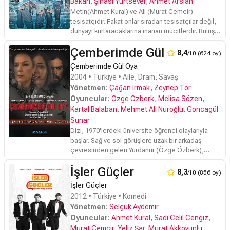
ve Kaya'nın gündelikçisi olduğunu öğrenen İhsan,
Bakan
,
Şinasi Yurtsever
,
Ahmet Arslan
Sevinç için de bir hizmetçi tutmak istemektedir.
Metin(
Ahmet Kural
) ve Ali (
Murat Cemcir
)
Fakat Sevinç bu fikre şiddetle karşıdır.Bir yandan
tesisatçıdır. Fakat onlar sıradan tesisatçılar değil,
ihsan Sevinç'i sosyetik hayata alıştırmaya
dünyayı kurtaracaklarına inanan mucitlerdir. Buluş
çalışmakta, bir yandan da hiçbir şey yapmadan
merakları başlarına türlü işler açar.
evde oturmak Sevinç'i rahatsız etmektedir. Bunun
Çemberimde Gül Oya
8,4
/10 (624 oy)
üzerine Sevinç bir işe girer, fakat çalışmaya
Çemberimde Gül Oya
başladığı dükkan, İhsan'ın rakibi olan Hasan Kuru
2004 • Türkiye • Aile, Dram, Savaş
Temizleme'dir.
Yönetmen:
Çağan Irmak
,
Zeynep Tor
Oyuncular:
Özge Özberk
,
Melisa Sözen
,
Kartal Balaban
,
Mehmet Ali Nuroğlu
,
Goncagül
Sunar
Dizi, 1970'lerdeki üniversite öğrenci olaylarıyla
başlar. Sağ ve sol görüşlere uzak bir arkadaş
çevresinden gelen Yurdanur (
Özge Özberk
),
olaylar sırasında bir kaza kurşunuyla en yakın
İşler Güçler
arkadaşına veda eder. Çıkan büyük kargaşada
8,3
/10 (856 oy)
uzanan tek yardım elini örgüt üyesi solcu bir genç
İşler Güçler
olan Mehmet Eroğlu (
Mehmet Ali Nuroğlu
)
2012 • Türkiye • Komedi
uzatır. Bu iki genç, dönemin siyasi olayları fonunda
Yönetmen:
Selçuk Aydemir
karşı konulmaz bir aşkla birbirlerine aşık olurlar.
Oyuncular:
Ahmet Kural
,
Sadi Celil Cengiz
,
Ancak, Yurdanur'un sağ görüşlü babası Dinçer Bey
ve annesi Sema bu ilişkilerine bir engel olmaya
Murat Cemcir
,
Yeliz Şar
,
Murat Akkoyunlu