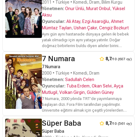
2011 • Türkiye • Komedi, Dram, Bilim Kurgu
Yönetmen:
Onur Ünlü
,
Murat Onbul
,
Yüksel
Aksu
Oyuncular:
Ali Atay
,
Ezgi Asaroğlu
,
Ahmet
Mümtaz Taylan
,
Ushan Çakır
,
Cengiz Bozkurt
Aynı gün aynı hastanade dünyaya gelen iki bebek
yatak olmadıgı için aynı yataga yatırılır. Doğar
doğmaz birbirlerini buldu diyen aileler birini
Mecnun birinin adını Leyla koyup beşik kertmesi
7 Numara
yaparlar. Aradan 25 yıl geçer, önce istemeseler de
8,7
/10 (607 oy)
birbirlerini görür görmez aşık olurlar.
7 Numara
2000 • Türkiye • Komedi, Dram
Yönetmen:
Sadullah Celen
Oyuncular:
Tuba Erdem
,
Okan Selvi
,
Ayça
Mutlugil
,
Volkan Girgin
,
Gülden Güney
7 Numara, 2000 yılında TRT'de yayımlanmaya
başlayan dizi. Fora Film tarafından yapılmıştır.
Üniversite eğitimi almak için çeşitli yörelerden
gelmiş 4 kız 2 erkek öğrenci ve bunlara kol kanat
Süper Baba
geren çocukları olmamış sevimli bir karı kocanın
8,7
/10 (561 oy)
hikâyesini anlatmaktadır.
Süper Baba