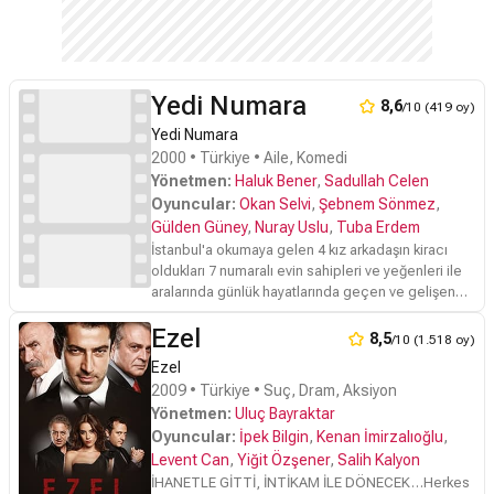
Haydar’ın biri munis, diğeri erkek gibi, öbürü küçük
kızları Melek, Cennet ve Huriye; Hanım’ın asi
çocukları Ulaş ve Gülsüm; Ali Haydar’ın dükkanında
kendini bulan dünya gezgini Timoti; esnafın
belalısı, Neriman’ın kardeşi Şeco; Şeco'nun eşi ve
Yedi Numara
8,6
/10 (419 oy)
amiri Tansu; kasap Melahat; Ali Haydar’ın sert
babası Zülfikar; Vakkas’ın Melek’e sevdalı pısırık
Yedi Numara
oğlu Medet ve diğerleri...İşte sevinçleri, kaygıları,
2000 • Türkiye • Aile, Komedi
umutları, umutsuzlukları, öfkeleri, acıları,
Yönetmen:
Haluk Bener
,
Sadullah Celen
mutlulukları ve sevdaları ile “Öteki Türkiye”nin
Oyuncular:
Okan Selvi
,
Şebnem Sönmez
,
hikayesi
Gülden Güney
,
Nuray Uslu
,
Tuba Erdem
İstanbul'a okumaya gelen 4 kız arkadaşın kiracı
oldukları 7 numaralı evin sahipleri ve yeğenleri ile
aralarında günlük hayatlarında geçen ve gelişen
sıcak ilişkiler. Farklı yaşam tarzları, farklı bakış açıları
Ezel
ve aynı ev... Birbirlerini anlamaya çalışırken
8,5
/10 (1.518 oy)
yaşadıkları çatışmalar, brilikte verdikleri yaşam
Ezel
mücadelesi...Günlük hayatımıza komik bir bakış...
2009 • Türkiye • Suç, Dram, Aksiyon
Yönetmen:
Uluç Bayraktar
Oyuncular:
İpek Bilgin
,
Kenan İmirzalıoğlu
,
Levent Can
,
Yiğit Özşener
,
Salih Kalyon
İHANETLE GİTTİ, İNTİKAM İLE DÖNECEK…Herkes