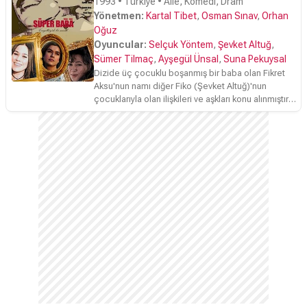
1993 • Türkiye • Aile, Komedi, Dram
Yönetmen:
Kartal Tibet
,
Osman Sınav
,
Orhan
Oğuz
Oyuncular:
Selçuk Yöntem
,
Şevket Altuğ
,
Sümer Tilmaç
,
Ayşegül Ünsal
,
Suna Pekuysal
Dizide üç çocuklu boşanmış bir baba olan Fikret
Aksu'nun namı diğer Fiko (Şevket Altuğ)'nun
çocuklarıyla olan ilişkileri ve aşkları konu alınmıştır.
Fiko, Çengelköy'de sabit bir işi olmayan
yardımsever bir insandır. İlk aşkı, en yakın arkadaşı
Nihat (Sümer Tilmaç)'ın kız kardeşi İpek (Jülide
Kural)tir ve Fiko, hayatındaki en büyük hatayı
yaparak Şule adındaki zengin bir kadınla evlenir. Bu
evlilikten 3 çocuğu olan Fiko, İpek'i bir türlü
unutamaz ve birkaç yıl sonra boşanır.Fiko, İpek ile
ilgili hislerini yeniden canlandırmaya başlamışken
beklenmedik bir kararla İpek ABD'ye gider. İpek'in
bu kararı Fiko için bir yıkım olmuştur ve intihara
kadar sürüklemiştir. Sonraki zamanlarda kızının
okulundaki Fransızca öğretmeni olan Deniz
(Şevval Sam) ile bir aşk yaşamaya başlayan Fiko,
en yakın arkadaşı Nihat'la bu yüzden kavga bile
etmişlerdir. Sevdiği kadının gerçek adının Deniz