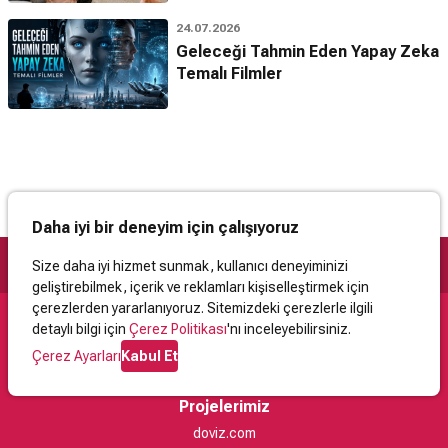
24.07.2026
Geleceği Tahmin Eden Yapay Zeka
Temalı Filmler
Daha iyi bir deneyim için çalışıyoruz
Size daha iyi hizmet sunmak, kullanıcı deneyiminizi
geliştirebilmek, içerik ve reklamları kişiselleştirmek için
çerezlerden yararlanıyoruz. Sitemizdeki çerezlerle ilgili
detaylı bilgi için
Çerez Politikası
'nı inceleyebilirsiniz.
Destek
Çerez Ayarları
Kabul Et
İletişim
Yardım
Kullanıcı Sözleşmesi
Çerez Politikası
Kişisel Verilerin Korunması
Yasal Uyarı
Projelerimiz
doviz.com