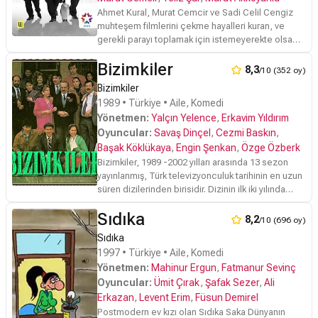
çalışırlar.
Ahmet Kural, Murat Cemcir ve Sadi Celil Cengiz
muhteşem filmlerini çekme hayalleri kuran, ve
gerekli parayı toplamak için istemeyerekte olsa
'Meslek Hikayeleri' adlı belgesel-programda
Bizimkiler
sunuculuk yapan üç aktördür. Ahmet, başrol
8,3
/10 (352 oy)
oynadığı günlerin özlemini çekmekte, mazideki
Bizimkiler
başarılarının göz ardı edilmesinden şikayet
1989 • Türkiye • Aile, Komedi
etmektedir. Murat, mesleğinin gereklerini yapmaya
Yönetmen:
Yalçın Yelence
,
Erkavim Yıldırım
çalışırken , kendisini terketmiş olan eski
Oyuncular:
Savaş Dinçel
,
Cezmi Baskın
,
sevgilisiyle beraber çalışmanın zorluklarını
yaşamaktadır.
Başak Köklükaya
,
Engin Şenkan
,
Özge Özberk
Bizimkiler, 1989 -2002 yılları arasında 13 sezon
yayınlanmış, Türk televizyonculuk tarihinin en uzun
süren dizilerinden birisidir. Dizinin ilk iki yılında
Şükrü'nün (Erdal Özyağcılar ) ağabeyi Şevket
Sıdıka
rolünde Cihat Tamer yer almıştır. Daha sonra
8,2
/10 (696 oy)
alacaklarının verilmemesi nedeniyle diziyi bırakan
Sıdıka
Tamer'in yerine bu role Engin Şenkan getirilmiştir.
1997 • Türkiye • Aile, Komedi
Şükrü'nün eşi Nazan'ın (Ayşe Kökçü ) bir baltaya
Yönetmen:
Mahinur Ergun
,
Fatmanur Sevinç
sap olamamış ağabeyi Nazım rolündeki Yaman
Oyuncular:
Ümit Çırak
,
Şafak Sezer
,
Ali
Okay , ne zaman kardeşinin evine gelse Şükrü'den
fırça yerdi.
Erkazan
,
Levent Erim
,
Füsun Demirel
Postmodern ev kızı olan Sıdıka Saka Dünyanın