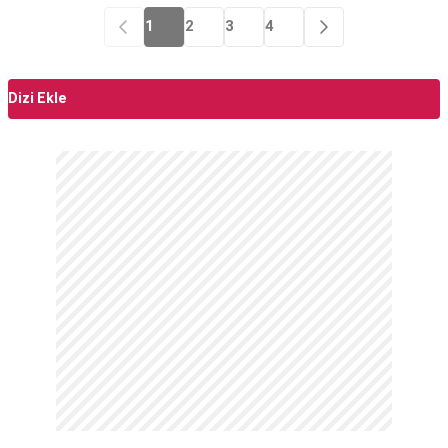
birbirlerine tuzak kurarlar. Fakat bu sene farklıdır
1
2
3
4
çünkü torun Demir (Nejat İşler) okulunu bitirmiş ve
kasabasına dönmüştür ve torun Gülbeyaz (Şevval
Sam) geminin dümenindedir. Demir'in İstanbul'a
dönmek istemesi, Beyaz nenenin son çareyi
Dizi Ekle
İstanbul'a gitmekte bulması, iki aileyi de İstanbul'a,
hatta karşılıklı evlere sürükler. Büyükleri gibi aşka
düşen Demir ile Gülbeyaz aşklarını söyleyebilmek
için önce sorunu bulup çözmeye karar verirler.