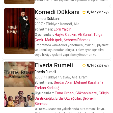
Tolga Çevik 'in hazırladığı ve sunduğu,
Komedi Dükkanı
8,1
/10 (315 oy)
Komedi Dükkanı
2007 • Türkiye • Komedi, Aile
Yönetmen:
Ebru Yalçın
Oyuncular:
Hayko Cepkin
,
Ali Sunal
,
Tolga
Çevik
,
Mahir İpek
,
Şebnem Dönmez
Programda karakterler yönetmen, oyuncu, piyanist
ve konuk oyuncudan oluşur. Televizyon için film
veya hikâye çekimi yapılırken yönetmen ve
oyuncu(lar) arasında yaşanan olaylar esprili dille
Elveda Rumeli
abartılarak anlatılır. Bazı skeçlerde konuklar da aktif
8,1
/10 (308 oy)
olarak rol alabilir. Bu sezon, toplamda 14
Elveda Rumeli
bölümden oluşmuştur. Sezon açılışı 22 Ağustos
2007 • Türkiye • Savaş, Aile, Dram
2008 de, kapanışı ise 20 Şubat 2009 da
Yönetmen:
Serdar Akar
,
Mehmet Karahafız
,
gerçekleşmiştir.
Tarkan Karlıdağ
Oyuncular:
Tuna Orhan
,
Gökhan Mete
,
Gülçin
Santırcıoğlu
,
Erdal Özyağcılar
,
Şebnem
Sönmez
Yıl 1896... Manastır yakınlarında bir Osmanlı köyü...