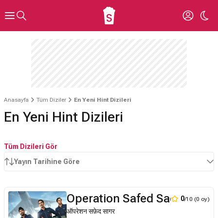
Anasayfa
Tüm Diziler
En Yeni Hint Dizileri
En Yeni Hint Dizileri
Tüm Dizileri Gör
Yayın Tarihine Göre
Operation Safed Sagar
0
/10 (0 oy)
ऑपरेशन सफ़ेद सागर