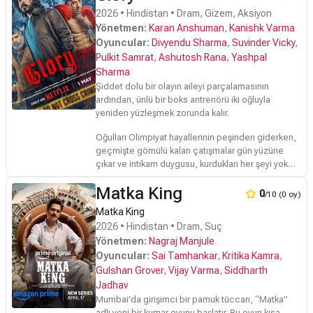
2026 • Hindistan • Dram, Gizem, Aksiyon
Yönetmen:
Karan Anshuman
,
Kanishk Varma
Oyuncular:
Divyendu Sharma
,
Suvinder Vicky
,
Pulkit Samrat
,
Ashutosh Rana
,
Yashpal
Sharma
Şiddet dolu bir olayın aileyi parçalamasının
ardından, ünlü bir boks antrenörü iki oğluyla
yeniden yüzleşmek zorunda kalır.
Oğulları Olimpiyat hayallerinin peşinden giderken,
geçmişte gömülü kalan çatışmalar gün yüzüne
çıkar ve intikam duygusu, kurdukları her şeyi yok
etme tehdidiyle karşı karşıya bırakır.
Matka King
0
/10 (0 oy)
Matka King
2026 • Hindistan • Dram, Suç
Yönetmen:
Nagraj Manjule
Oyuncular:
Sai Tamhankar
,
Kritika Kamra
,
Gulshan Grover
,
Vijay Varma
,
Siddharth
Jadhav
Mumbai’da girişimci bir pamuk tüccarı, “Matka”
adlı yeni bir kumar oyunu başlatır. Bu oyun kısa