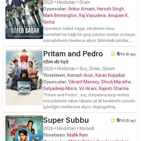
2026 • Hindistan • Dram
Oyuncular:
Ankur Armam
,
Harssh Singh
,
Mark Bennington
,
Raj Vasudeva
,
Anupam K.
Sinha
Operation Safed Sagar, Hindistan Hava
Kuvvetleri'ne bağlı bir grup pilotun sınırları zorlayan
mücadelesini merkeze alıyor. Birimdeki pilotlar,
stratejik öneme sahip ancak bir o kadar da tehlikeli
Pritam and Pedro
olan gizli bir görevi başarıyla tamamlamak için
0
/10 (0 oy)
fiziksel ve zihinsel kapasitelerinin ötesine geçmek
प्रीतम और पेड्रो
zorunda kalıyor. Operasyonun her aşamasında
2026 • Hindistan • Suç, Dram, Gizem
artan riskler, ekibi hem profesyonel hem de kişisel
Yönetmen:
Avinash Arun
,
Karan Koppikar
bir sınavla karşı karşıya bırakıyor.
Oyuncular:
Vikrant Massey
,
Shruti Marathe
,
Filmin dramatik yükünü ve operasyonel gerilimini
Satyadeep Misra
,
Vir Hirani
,
Rajesh Sharma
taşıyan geniş oyuncu kadrosunda Dia Mirza,
''
Pritam and Pedro
'', suç dünyasına karşı verilen
Jimmy Shergill ve Siddharth gibi deneyimli isimler
mücadelede taban tabana zıt iki karakterin zorunlu
yer alıyor. Abhay Verma, Mihir Ahuja ve Prajakta
iş birliğini merkezine alıyor. Alışılagelmiş
Koli’nin de dahil olduğu ekip, hikâyenin insani
yöntemlerden vazgeçmeyen, eski ekol bir polis
boyutunu güçlendirirken; Adil Hussain ve Vinay
Super Subbu
ile soruşturmalarda modern teknolojinin imkanlarını
0
/10 (0 oy)
Pathak gibi isimler ise anlatıya derinlik katıyor.
kullanan teknoloji meraklısı ortağının dinamik
2026 • Hindistan • Komedi
Tehlikeli bir görevin ortasında geçen yapım,
çatışması, filmin temel yapısını oluşturuyor. İkilinin
Yönetmen:
Mallik Ram
pilotların zorlu kararlarını ve fedakarlıklarını gözler
yöntem farklılıkları, vakaları çözme sürecinde hem