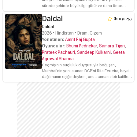
sürede şehirde büyük ilgi görür ve daha önce
yalnızca zengin ve elit kesime ait olan bir alanı
Daldal
herkesin erişimine açar.
0
/10 (0 oy)
Daldal
2026 • Hindistan • Dram, Gizem
Yönetmen:
Amrit Raj Gupta
Oyuncular:
Bhumi Pednekar
,
Samara Tijori
,
Prateek Pachauri
,
Sandeep Kulkarni
,
Geeta
Agrawal Sharma
Geçmişinin suçluluk duygusuyla boğuşan,
Mumbai’nin yeni atanan DCP’si Rita Ferreira; hayatı
dağılmanın eşiğindeyken, onu acımasız bir katille
yüz yüze getirecek bir soruşturmaya atılmak
zorunda kalır.