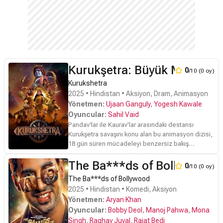
Kurukşetra: Büyük Mahabhar
0
/10 (0 oy)
Kurukshetra
2025 • Hindistan • Aksiyon, Dram, Animasyon
Yönetmen:
Ujaan Ganguly
,
Yogesh Kawale
Oyuncular:
Sahil Vaid
Pandav'lar ile Kaurav'lar arasındaki destansı
Kurukşetra savaşını konu alan bu animasyon dizisi,
18 gün süren mücadeleyi benzersiz bakış
açılarıyla ele alıyor.
The Ba***ds of Bollywood
0
/10 (0 oy)
The Ba***ds of Bollywood
2025 • Hindistan • Komedi, Aksiyon
Yönetmen:
Aryan Khan
Oyuncular:
Bobby Deol
,
Manoj Pahwa
,
Mona
Singh
,
Raghav Juyal
,
Rajat Bedi