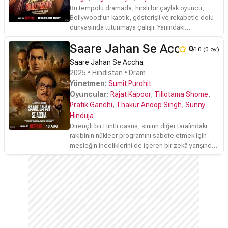
Bu tempolu dramada, hırslı bir çaylak oyuncu,
Bollywood’un kaotik, gösterişli ve rekabetle dolu
dünyasında tutunmaya çalışır. Yanındaki
arkadaşlarıyla birlikte hayallerinin peşinden
Saare Jahan Se Accha: The 
giderken, hem sektörün acımasız kurallarıyla hem
0
/10 (0 oy)
de kendi sınırlarıyla yüzleşmek zorunda kalır.
Saare Jahan Se Accha
2025 • Hindistan • Dram
Yönetmen:
Sumit Purohit
Oyuncular:
Rajat Kapoor
,
Tillotama Shome
,
Pratik Gandhi
,
Thakur Anoop Singh
,
Sunny
Hinduja
Dirençli bir Hintli casus, sınırın diğer tarafındaki
rakibinin nükleer programını sabote etmek için
mesleğin inceliklerini de içeren bir zekâ yarışında
onu alt etmek zorundadır.