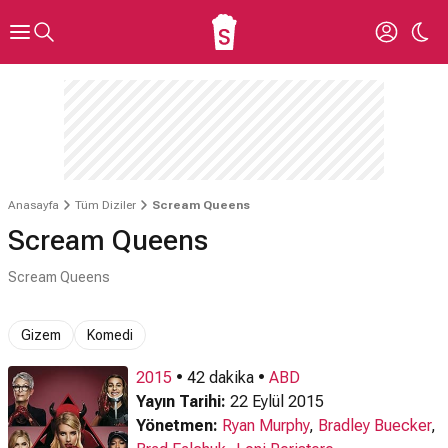
Anasayfa
Tüm Diziler
Scream Queens
Scream Queens
Scream Queens
Gizem
Komedi
2015
• 42 dakika •
ABD
Yayın Tarihi:
22 Eylül 2015
Yönetmen:
Ryan Murphy
,
Bradley Buecker
,