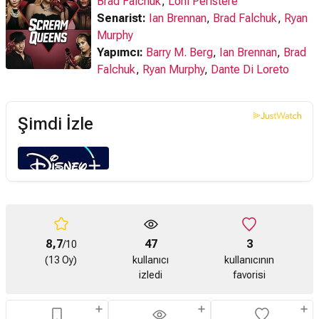
Brad Falchuk
,
Loni Peristere
Senarist:
Ian Brennan
,
Brad Falchuk
,
Ryan
Murphy
Yapımcı:
Barry M. Berg
,
Ian Brennan
,
Brad
Falchuk
,
Ryan Murphy
,
Dante Di Loreto
Şimdi İzle
8,7
47
3
/10
(13 Oy)
kullanıcı
kullanıcının
izledi
favorisi