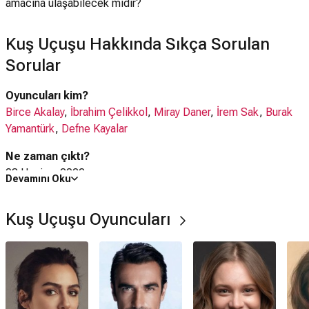
amacına ulaşabilecek midir?
Kuş Uçuşu Hakkında Sıkça Sorulan
Sorular
Oyuncuları kim?
Birce Akalay
,
İbrahim Çelikkol
,
Miray Daner
,
İrem Sak
,
Burak
Yamantürk
,
Defne Kayalar
Ne zaman çıktı?
03 Haziran 2022
Devamını Oku
Kuş Uçuşu dizisi nerede çekildi?
Kuş Uçuşu Oyuncuları
Kuş Uçuşu dizisi
Türkiye
'de çekilmiştir.
IMDb puanı kaç?
6.3
Kuş Uçuşu dizisi hangi tür?
Dram