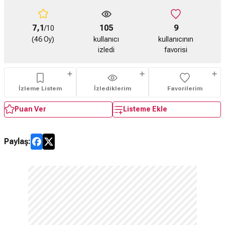
7,1
105
9
/10
(46 Oy)
kullanıcı
kullanıcının
izledi
favorisi
İzleme Listem
İzlediklerim
Favorilerim
Puan Ver
Listeme Ekle
Paylaş: