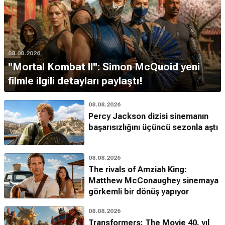
08.08.2026
''Mortal Kombat II'': Simon McQuoid yeni
filmle ilgili detayları paylaştı!
08.08.2026
Percy Jackson dizisi sinemanın
başarısızlığını üçüncü sezonla aştı
08.08.2026
The rivals of Amziah King:
Matthew McConaughey sinemaya
görkemli bir dönüş yapıyor
08.08.2026
Transformers: The Movie 40. yıl