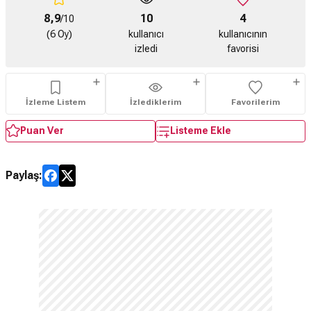
8,9
10
4
/10
(6 Oy)
kullanıcı
kullanıcının
izledi
favorisi
İzleme Listem
İzlediklerim
Favorilerim
Puan Ver
Listeme Ekle
Paylaş: