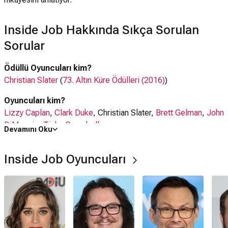
Inside Job Hakkında Sıkça Sorulan
Sorular
Ödüllü Oyuncuları kim?
Christian Slater
(
73. Altın Küre Ödülleri (2016)
)
Oyuncuları kim?
Lizzy Caplan
,
Clark Duke
, Christian Slater,
Brett Gelman
,
John
DiMaggio
,
Tisha Campbell
Devamını Oku
Seslendirenler kim?
Inside Job Oyuncuları
Lizzy Caplan
,
Christian Slater
,
Clark Duke
,
Tisha Campbell-
Martin
,
Andy Daly
,
Chris Diamantopoulos
Ne zaman çıktı?
22 Ekim 2021
Inside Job dizisi nerede çekildi?