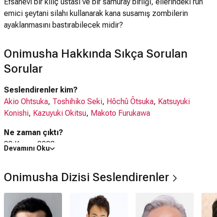
Efsanevi bir kılıç ustası ve bir samuray birliği, ellerindeki ruh
emici şeytani silahı kullanarak kana susamış zombilerin
ayaklanmasını bastırabilecek midir?
Onimusha Hakkında Sıkça Sorulan
Sorular
Seslendirenler kim?
Akio Ohtsuka
,
Toshihiko Seki
,
Hôchû Ôtsuka
,
Katsuyuki
Konishi
,
Kazuyuki Okitsu
,
Makoto Furukawa
Ne zaman çıktı?
02 Kasım 2023
Devamını Oku
Onimusha dizisi nerede çekildi?
Onimusha Dizisi Seslendirenler
Onimusha dizisi
Japonya
'da çekilmiştir.
Onimusha dizisi hangi tür?
Animasyon
,
Aksiyon
,
Bilim Kurgu