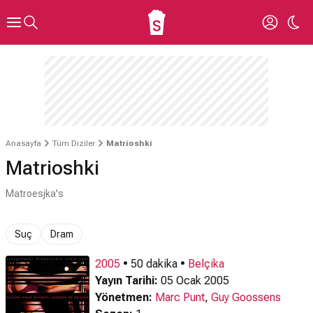
Anasayfa
Tüm Diziler
Matrioshki
Matrioshki
Matroesjka's
Suç
Dram
2005
• 50 dakika •
Belçika
Yayın Tarihi:
05 Ocak 2005
Yönetmen:
Marc Punt
,
Guy Goossens