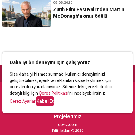
08.08.2026
Zürih Film Festivali'nden Martin
McDonagh'a onur ödülü
Daha iyi bir deneyim için çalışıyoruz
Size daha iyi hizmet sunmak, kullanıcı deneyiminizi
geliştirebilmek, içerik ve reklamları kişiselleştirmek için
çerezlerden yararlanıyoruz. Sitemizdeki çerezlerle ilgili
detaylı bilgi için
Çerez Politikası
'nı inceleyebilirsiniz.
Destek
Çerez Ayarları
Kabul Et
İletişim
Yardım
Kullanıcı Sözleşmesi
Çerez Politikası
Kişisel Verilerin Korunması
Yasal Uyarı
Projelerimiz
doviz.com
Telif Hakları © 2026