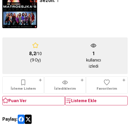
Sezon:
1
8,2
1
/10
(9 Oy)
kullanıcı
izledi
İzleme Listem
İzlediklerim
Favorilerim
Puan Ver
Listeme Ekle
Paylaş: