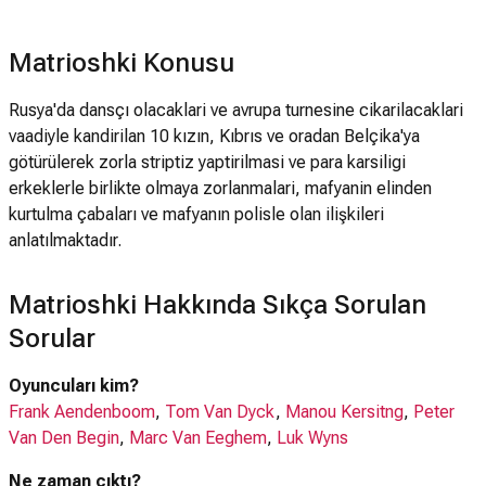
Matrioshki Konusu
Rusya'da dansçı olacaklari ve avrupa turnesine cikarilacaklari
vaadiyle kandirilan 10 kızın, Kıbrıs ve oradan Belçika'ya
götürülerek zorla striptiz yaptirilmasi ve para karsiligi
erkeklerle birlikte olmaya zorlanmalari, mafyanin elinden
kurtulma çabaları ve mafyanın polisle olan ilişkileri
anlatılmaktadır.
Matrioshki Hakkında Sıkça Sorulan
Sorular
Oyuncuları kim?
Frank Aendenboom
,
Tom Van Dyck
,
Manou Kersitng
,
Peter
Van Den Begin
,
Marc Van Eeghem
,
Luk Wyns
Ne zaman çıktı?