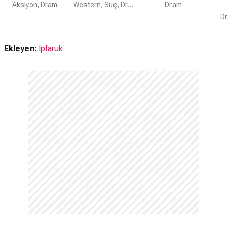
Aksiyon, Dram
Western, Suç, Dram
Dram
Dr
Ekleyen:
lpfaruk