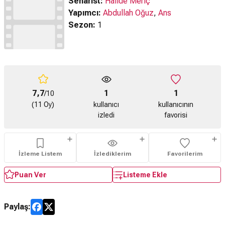
Senarist:
Halide Meriç
Yapımcı:
Abdullah Oğuz
,
Ans
Sezon:
1
7,7
1
1
/10
(11 Oy)
kullanıcı
kullanıcının
izledi
favorisi
İzleme Listem
İzlediklerim
Favorilerim
Puan Ver
Listeme Ekle
Paylaş: