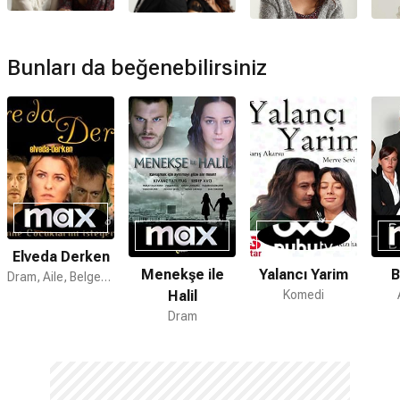
Bunları da beğenebilirsiniz
Elveda Derken
Menekşe ile
Yalancı Yarim
B
Dram, Aile, Belgesel
Halil
Komedi
Dram