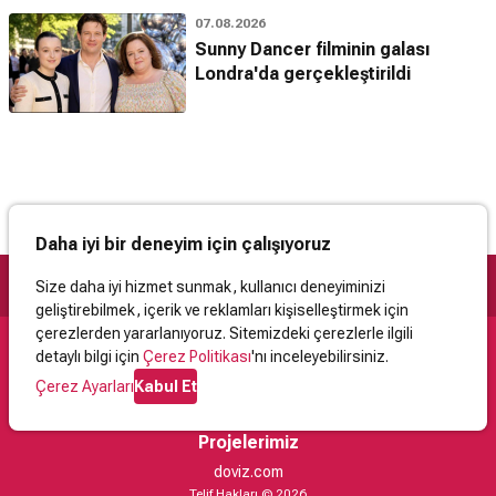
07.08.2026
Sunny Dancer filminin galası
Londra'da gerçekleştirildi
Daha iyi bir deneyim için çalışıyoruz
Size daha iyi hizmet sunmak, kullanıcı deneyiminizi
geliştirebilmek, içerik ve reklamları kişiselleştirmek için
çerezlerden yararlanıyoruz. Sitemizdeki çerezlerle ilgili
detaylı bilgi için
Çerez Politikası
'nı inceleyebilirsiniz.
Destek
Çerez Ayarları
Kabul Et
İletişim
Yardım
Kullanıcı Sözleşmesi
Çerez Politikası
Kişisel Verilerin Korunması
Yasal Uyarı
Projelerimiz
doviz.com
Telif Hakları © 2026