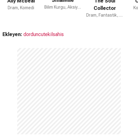
Smallville
Ally Mcbeal
The Soul
C
Bilim Kurgu, Aksiyon, Dram
Dram, Komedi
Collector
Ko
Dram, Fantastik, Romantik
Ekleyen:
dorduncutekilsahis