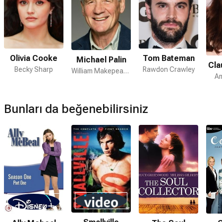
Olivia Cooke
Tom Bateman
Michael Palin
Cla
Becky Sharp
Rawdon Crawley
William Makepeace Thackeray
Am
Bunları da beğenebilirsiniz