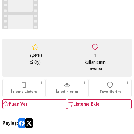
7,8
1
/10
(2 Oy)
kullanıcının
favorisi
İzleme Listem
İzlediklerim
Favorilerim
Puan Ver
Listeme Ekle
Paylaş: