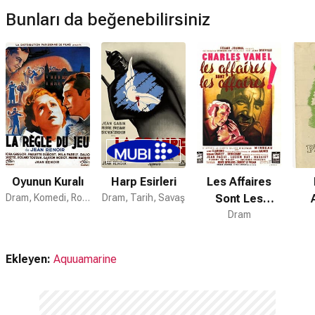
Bunları da beğenebilirsiniz
Oyunun Kuralı
Harp Esirleri
Les Affaires
Dram, Komedi, Romantik
Dram, Tarih, Savaş
Sont Les
Affaires
Dram
Ekleyen:
Aquuamarine