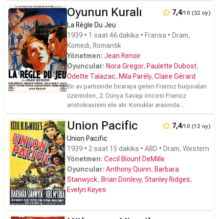
Oyunun Kuralı
7,4
/10 (32 oy)
La Règle Du Jeu
1939 • 1 saat 46 dakika • Fransa • Dram,
Komedi, Romantik
Yönetmen:
Jean Renoir
Oyuncular:
Nora Gregor
,
Paulette Dubost
,
Odette Talazac
,
Mila Parély
,
Claire Gérard
Bir av partisinde biraraya gelen Fransız burjuvaları
üzerinden, 2. Dünya Savaşı öncesi Fransız
aristokrasisini ele alır. Konuklar arasında
yaşananlar, gizli ilişkileri, dünyaya, aşka bakışları
Union Pacific
ortaya konur.
7,4
/10 (12 oy)
Union Pacific
1939 • 2 saat 15 dakika • ABD • Dram, Western
Yönetmen:
Cecil Blount DeMille
Oyuncular:
Anthony Quinn
,
Barbara
Stanwyck
,
Brian Donlevy
,
Stanley Ridges
,
Evelyn Keyes