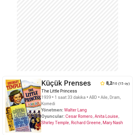
öldükten sonra, Hindley'in kız kardeşi ve Heathcliff
birleşiyorlar. Emily Bronte'ın klasik romanının en iyi
uyarlaması olan film görüntü dalında Oscar ödülü
kazanıp film dahil 7 dalda bu ödüle aday olmuştur.
Küçük Prenses
8,2
/10 (15 oy)
The Little Princess
1939 • 1 saat 33 dakika • ABD • Aile, Dram,
Komedi
Yönetmen:
Walter Lang
Oyuncular:
Cesar Romero
,
Anita Louise
,
Shirley Temple
,
Richard Greene
,
Mary Nash