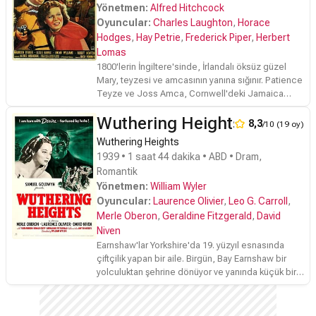
Yönetmen:
Alfred Hitchcock
Oyuncular:
Charles Laughton
,
Horace
Hodges
,
Hay Petrie
,
Frederick Piper
,
Herbert
Lomas
1800'lerin İngiltere'sinde, İrlandalı öksüz güzel
Mary, teyzesi ve amcasının yanına sığınır. Patience
Teyze ve Joss Amca, Cornwell'deki Jamaica
Hanı'nın sahipleridir. Genç kız, yeni evi olan hanın,
Wuthering Heights
gemileri fener oyunlarıyla gece karaya vurdurtarak
8,3
/10 (19 oy)
yağmalayan bir grup acımasız korsana da yataklık
Wuthering Heights
ettiğini öğrenir. Korsanların başını çeken Sör
1939 • 1 saat 44 dakika • ABD • Dram,
Humphrey Pengallon'un pek de dengeli olmayan
Romantik
mizacı düşünüldüğünde, Mary'nin hayatı için
Yönetmen:
William Wyler
endişelenmesi için oldukça fazla sebebi vardır
artık.
Oyuncular:
Laurence Olivier
,
Leo G. Carroll
,
Merle Oberon
,
Geraldine Fitzgerald
,
David
Niven
Earnshaw'lar Yorkshire'da 19. yüzyıl esnasında
çiftçilik yapan bir aile. Birgün, Bay Earnshaw bir
yolculuktan şehrine dönüyor ve yanında küçük bir
çocuğu, Heathcliff'i getiriyor. Earnshaw'un oğlu,
Hindley çocuğu geri yolluyor ancak Heathcliff,
Hindley'in kızkardeşi Catherine ile dost kalıyor. Aile