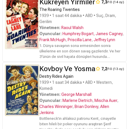
Kükreyen Yirmiler
7,3
/10 (14 oy)
The Roaring Twenties
1939 • 1 saat 44 dakika • ABD • Suç, Dram,
Gerilim
Yönetmen:
Raoul Walsh
Oyuncular:
Humphrey Bogart
,
James Cagney
,
Frank McHugh
,
Priscilla Lane
,
Jeffrey Lynn
1. Dünya savaşının sona ermesinden sonra
ülkelerine en son dönen savaş gazileridir. Ve her
3′ünün de sivil hayata dönüşleri husunda
geleceğe dair farklı hayalleri vardır. Eddie Bartlett
Kovboy Ve Yosma
eski araba tamirciliğine, George Hally kısa yoldan
7,2
/10 (13 oy)
köşeyi dönen bir fırsatçı ve Lloyd Hart ise idealist
Destry Rides Again
bir avukatlık yapmanın hayallerini kurmaktadırlar.
1939 • 1 saat 34 dakika • ABD • Western,
Ancak ülkelkelerine döndükten sonra hiç bir şey
Komedi
eskisi gibi kalmamıştır. ABD 20′li yıllardaki büyük
Yönetmen:
George Marshall
ekonomik krizi yaşamaktadır ve tüm işler illegal
yollardan yapılmaktadır. Böyle bir ortamda iş
Oyuncular:
Marlene Dietrich
,
Mischa Auer
,
bulmak hemen hemen imkansız bir şeydir..
Charles Winninger
,
Brian Donlevy
,
Allen
Jenkins
Bottleneck'in ahlaksız patronu Kent, cinayetle
biten hileli bir poker oyununu araştıran Şerif