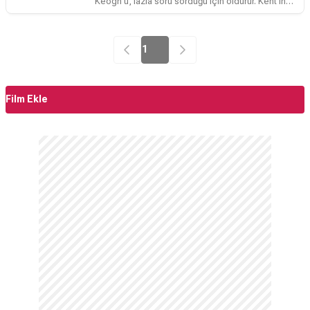
Keogh'u, fazla soru sorduğu için öldürür. Kent'in
pis işlerinde ortak olan Belediye Başkanı, kolay
kontrol edebileceğini düşündüğü, kasabanın
sarhoşu Washington Dimsdale'i yeni şerif olarak iş
1
başına getirir.Ancak bu berbat tipler, Dimsdale'in
eskinin meşhur kanun adamı Tom Destry'nin
yardımcılığını yapmış olduğunu unutmuşlardır.
Dimsdale beklenmedik bir hamleyle, Destry'nin
Film Ekle
oğlu Tom Destry Jr'ı kendi yardımcılığına getirirek
herkesi şaşırtacaktır.Filmde bar şarkıcısı
Frenchie'yi canlandıran Marlene Dietrich'in
unutulmaz performansı dikkat çekici. Frenchie
daha sonra Madeline Kahn'ın "Blazing
Saddles"daki karakteri Lili Von Schtupp'a da ilham
kaynağı olmuştu...Film pek tabii ki, genç Tom
Destry rolündeki James Stewart'ın hayranlarını da
ödüllendirecek!