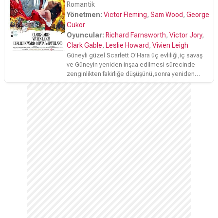
Romantik
Yönetmen:
Victor Fleming
,
Sam Wood
,
George
Cukor
Oyuncular:
Richard Farnsworth
,
Victor Jory
,
Clark Gable
,
Leslie Howard
,
Vivien Leigh
Güneyli güzel Scarlett O'Hara üç evliliği,iç savaş
ve Güneyin yeniden inşaa edilmesi sürecinde
zenginlikten fakirliğe düşüşünü,sonra yeniden
zenginliğe kavuşmasını anlatan film, Margaret
Mitchell'in klasik eserinden sinemaya uyarlanmış
olup yapımcı David O. Selznick'in en başarılı eseri
kabul edilmiştir.