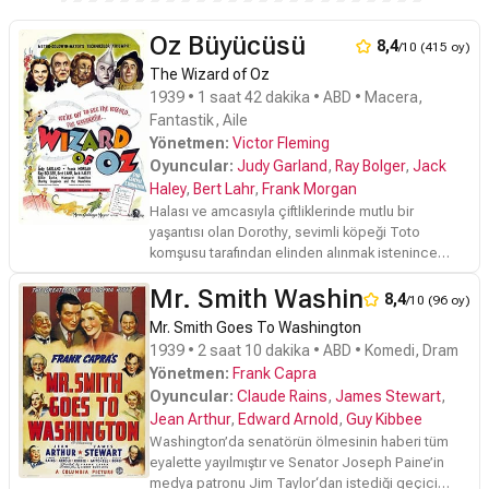
Oz Büyücüsü
8,4
/10 (415 oy)
The Wizard of Oz
1939 • 1 saat 42 dakika • ABD • Macera,
Fantastik, Aile
Yönetmen:
Victor Fleming
Oyuncular:
Judy Garland
,
Ray Bolger
,
Jack
Haley
,
Bert Lahr
,
Frank Morgan
Halası ve amcasıyla çiftliklerinde mutlu bir
yaşantısı olan Dorothy, sevimli köpeği Toto
komşusu tarafından elinden alınmak istenince
evden kaçar. Pişman olup geri dönmeye çalıştığı
Mr. Smith Washington'a Gidi
sırada bir hortuma yakalanır ve kendisini Oz'un
8,4
/10 (96 oy)
renkli dünyasında bulur. Üzerine düştüğü ev,
Mr. Smith Goes To Washington
Doğu'nun Kötü Cadısı'na aittir. Onu öldüren
1939 • 2 saat 10 dakika • ABD • Komedi, Dram
Dorothy birden bire Oz'un en ünlü şahsiyeti haline
Yönetmen:
Frank Capra
gelir. Kardeşini öldüren Dorothy'den intikam almak
Oyuncular:
Claude Rains
,
James Stewart
,
isteyen Batı'nın kötü cadısı, genç kızın peşine
düşer. Cadıdan kaçan Dorothy, Oz Büyücüsü'nün
Jean Arthur
,
Edward Arnold
,
Guy Kibbee
yardımını istemek için onun yaşadığı Zümrüt
Washington’da senatörün ölmesinin haberi tüm
Şehri'ne gider. Dorothy, yolda 3 yeni arkadaş edinir.
eyalette yayılmıştır ve Senator Joseph Paine’in
Kalpsiz Teneke Adam, beyinsiz Korkuluk ve korkak
medya patronu Jim Taylor‘dan istediği geçici