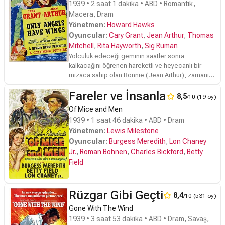
1939 • 2 saat 1 dakika • ABD • Romantik,
Macera, Dram
Yönetmen:
Howard Hawks
Oyuncular:
Cary Grant
,
Jean Arthur
,
Thomas
Mitchell
,
Rita Hayworth
,
Sig Ruman
Yolculuk edeceği geminin saatler sonra
kalkacağını öğrenen hareketli ve heyecanlı bir
mizaca sahip olan Bonnie (Jean Arthur), zamanını,
Güney Amerika’nın İngilizce konuşulan tek barında,
Fareler ve İnsanlar
Geoff Carter (Cary Grant)’ın yerinde geçirmeye
8,5
/10 (19 oy)
karar verir. Küçük çapta bir posta uçağı hava
Of Mice and Men
alanına sahip olan ve aynı zamanda alanın
1939 • 1 saat 46 dakika • ABD • Dram
işletmeciliğini de yapan Geoff, kuralcı ve katı yapısı
Yönetmen:
Lewis Milestone
yüzünden o gece bir pilotun ölümüne sebep
Oyuncular:
Burgess Meredith
,
Lon Chaney
olur.Olumsuz hava koşullarına aldırmadan uçuş izni
veren Geoff, pilotun ölümünden etkilenen genç
Jr.
,
Roman Bohnen
,
Charles Bickford
,
Betty
kadına, bunun bir iş kazası olduğunu anlatır. Patron
Field
Geoff’un vurdumduymaz tavırlarına isyan eden
Bonnie, gece, genç adamla muhabbet etme
fırsatı yakalar ve o an Geoff’a aşık olur.
Rüzgar Gibi Geçti
8,4
/10 (531 oy)
Gone With The Wind
1939 • 3 saat 53 dakika • ABD • Dram, Savaş,