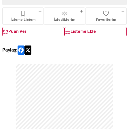
İzleme Listem
İzlediklerim
Favorilerim
Puan Ver
Listeme Ekle
Paylaş: