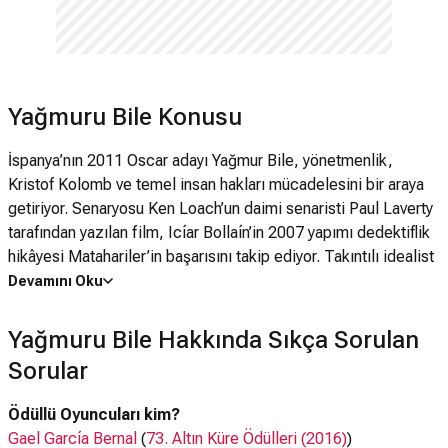
Yağmuru Bile Konusu
İspanya’nın 2011 Oscar adayı Yağmur Bile, yönetmenlik,
Kristof Kolomb ve temel insan hakları mücadelesini bir araya
getiriyor. Senaryosu Ken Loach’un daimi senaristi Paul Laverty
tarafından yazılan film, Icíar Bollaín’in 2007 yapımı dedektiflik
hikâyesi Matahariler’in başarısını takip ediyor. Takıntılı idealist
Sebastian, Kristof Kolomb ile ilgili bir film çekmeye kararlıdır,
Devamını Oku
ama bu Hıristiyan kahramanın mitini tersine çevirecek,
açgözlülüğünü ve vahşi eğilimlerini gösterecektir. En ucuz ve
Yağmuru Bile Hakkında Sıkça Sorulan
Latin Amerika’da en yerli ülke olan Bolivya’daki çekimler
Sorular
sırasında, Kolomb’dan 500 yıl sonra toplumsal huzursuzluk
patlar. Halk en temel hayati madde olan su için savaşmaya
Ödüllü Oyuncuları kim?
başlamıştır..
Gael García Bernal
(
73. Altın Küre Ödülleri (2016)
)