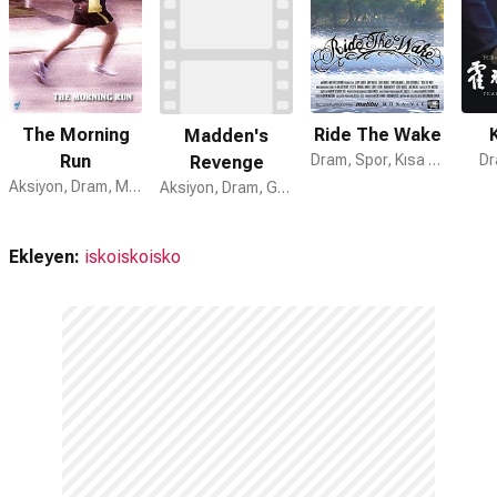
The Morning
Ride The Wake
Madden's
Run
Dram, Spor, Kısa Film
Dr
Revenge
Aksiyon, Dram, Macera
Aksiyon, Dram, Gerilim
Ekleyen:
iskoiskoisko