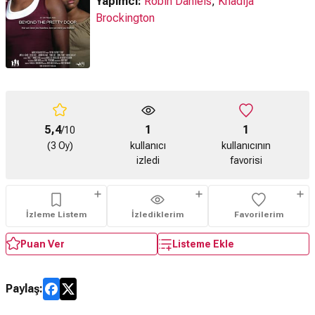
Yapımcı:
Robin Daniels
,
Khadija
Brockington
5,4
1
1
/10
(3 Oy)
kullanıcı
kullanıcının
izledi
favorisi
İzleme Listem
İzlediklerim
Favorilerim
Puan Ver
Listeme Ekle
Paylaş: