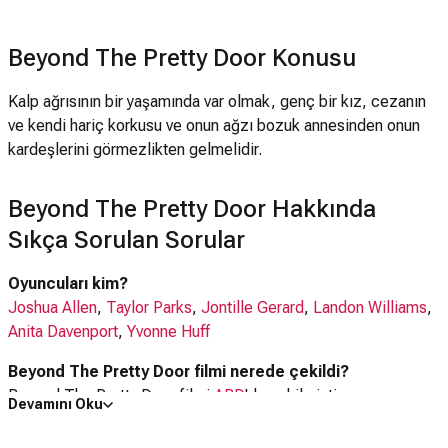
Beyond The Pretty Door Konusu
Kalp ağrısının bir yaşamında var olmak, genç bir kız, cezanın
ve kendi hariç korkusu ve onun ağzı bozuk annesinden onun
kardeşlerini görmezlikten gelmelidir.
Beyond The Pretty Door Hakkında
Sıkça Sorulan Sorular
Oyuncuları kim?
Joshua Allen
,
Taylor Parks
,
Jontille Gerard
,
Landon Williams
,
Anita Davenport
,
Yvonne Huff
Beyond The Pretty Door filmi nerede çekildi?
Beyond The Pretty Door filmi
ABD
'da çekilmiştir.
Devamını Oku
Kaç saat?