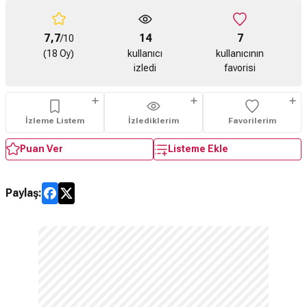
7,7
14
7
/10
(18 Oy)
kullanıcı
kullanıcının
izledi
favorisi
İzleme Listem
İzlediklerim
Favorilerim
Puan Ver
Listeme Ekle
Paylaş: