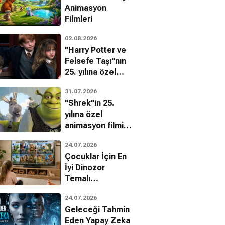
Animasyon
Filmleri
02.08.2026
"Harry Potter ve
Felsefe Taşı"nın
25. yılına özel
filmin
31.07.2026
bilinmeyenleri!
"Shrek"in 25.
Rene Russo
yılına özel
ci Wolfe
animasyon filmin
Lorna Cole
bilinmeyenleri!
ne Murtaugh
24.07.2026
Çocuklar İçin En
İyi Dinozor
Temalı
Animasyon
24.07.2026
Filmleri
Geleceği Tahmin
Eden Yapay Zeka