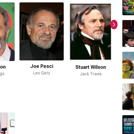
ildi?
iştir.
Joe Pesci
son
Stuart Wilson
Leo Getz
ggs
Jack Travis
Tra
ormda var?
Rian
ır.
mamaktadır.