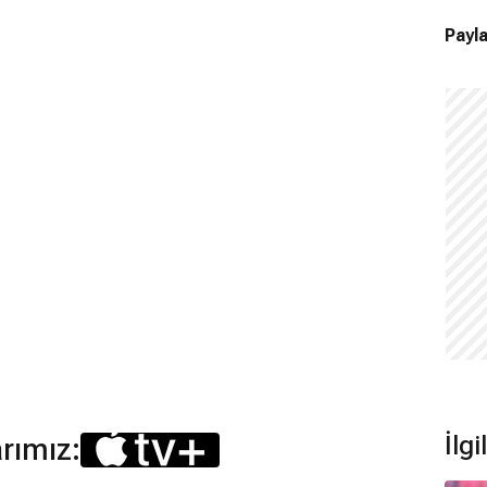
Payla
İlgi
arımız: