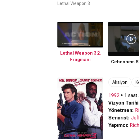
Lethal Weapon 3
Lethal Weapon 3 2.
Fragmanı
Cehennem Si
Aksiyon
K
1992
• 1 saat
Vizyon Tarihi
Yönetmen:
R
Senarist:
Jef
Yapımcı:
Ric