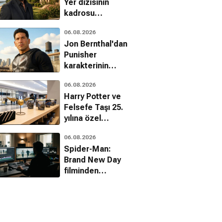
Yer dizisinin
kadrosu
şekilleniyor
06.08.2026
Jon Bernthal'dan
Punisher
karakterinin
geleceği
06.08.2026
hakkında dikkat
Harry Potter ve
çeken
Felsefe Taşı 25.
açıklamalar
yılına özel
koleksiyonla
06.08.2026
sinemalara
Spider-Man:
dönüyor
Brand New Day
filminden
çıkarılan sahneler
belli oldu