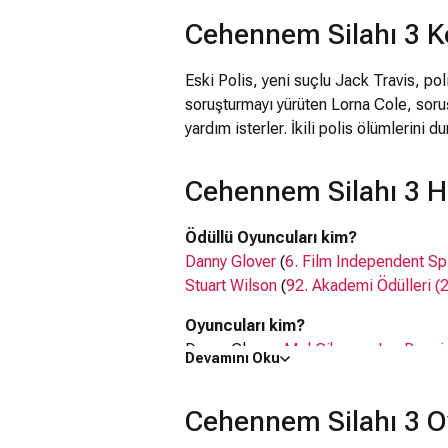
Cehennem Silahı 3 
Eski Polis, yeni suçlu Jack Travis, pol
soruşturmayı yürüten Lorna Cole, soruş
yardım isterler. İkili polis ölümlerini 
Cehennem Silahı 3 H
Ödüllü Oyuncuları kim?
Danny Glover
(
6. Film Independent Sp
Stuart Wilson
(
92. Akademi Ödülleri (
Oyuncuları kim?
Danny Glover,
Mel Gibson
,
Joe Pesci
Devamını Oku
Ne zaman çıktı?
15 Mayıs 1992
Cehennem Silahı 3 O