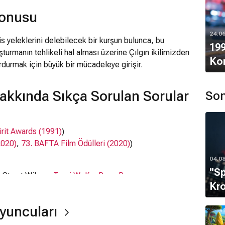
Konusu
24.0
is yeleklerini delebilecek bir kurşun bulunca, bu
199
turmanın tehlikeli hal alması üzerine Çılgın ikilimizden
Ko
durdurmak için büyük bir mücadeleye girişir.
akkında Sıkça Sorulan Sorular
Son
irit Awards (1991)
)
2020)
,
73. BAFTA Film Ödülleri (2020)
)
04.0
''S
, Stuart Wilson,
Traci Wolfe
,
Rene Russo
Kro
yuncuları