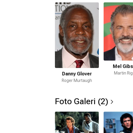
Cehennem Silahı 3 filmi nerede çek
Cehennem Silahı 3 filmi
ABD
'da çekilm
Kaç saat?
1 saat 58 dakika
IMDb puanı kaç?
6.7
Cehennem Silahı 3 filmi hangi tür?
Aksiyon
,
Komedi
,
Gerilim
,
Suç
Mel Gib
Martin Ri
Danny Glover
Nereden izleyebilirim, hangi platf
Roger Murtaugh
Apple TV+
,
Google Play
Netflix'te var mı?
Foto Galeri (2)
Hayır. Film Netflix'te yayınlanmamaktad
Amazon Prime'da var mı?
Hayır. Film Amazon Prime'da yayınlan