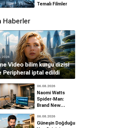
Temalı Filmler
 Haberler
8.2026
me Video bilim kurgu dizisi
 Peripheral iptal edildi
06.08.2026
Naomi Watts
Spider-Man:
es Bond:
Hız Tuzağı
Zor Ölüm 4.0
Brand New
lden Eye
Aksiyon, Gerilim
Aksiyon, Gerilim
Day'deki gizli
Macera, Aksiyon, Gerilim
06.08.2026
rolünü açıkladı
Güneşin Doğduğu