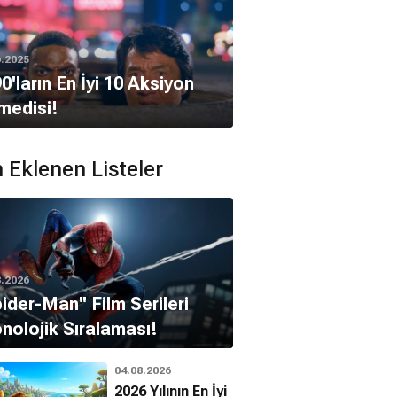
6.2025
0'ların En İyi 10 Aksiyon
medisi!
 Eklenen Listeler
8.2026
pider-Man'' Film Serileri
nolojik Sıralaması!
04.08.2026
2026 Yılının En İyi