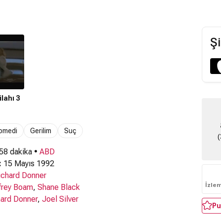
Şi
lahı 3
omedi
Gerilim
Suç
(
 58 dakika •
ABD
:
15 Mayıs 1992
ichard Donner
İzle
frey Boam
,
Shane Black
hard Donner
,
Joel Silver
Pu