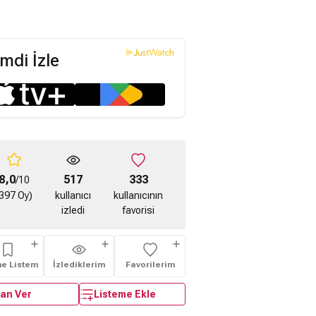
mdi İzle
8,0
517
333
/10
397 Oy)
kullanıcı
kullanıcının
izledi
favorisi
me Listem
İzlediklerim
Favorilerim
an Ver
Listeme Ekle