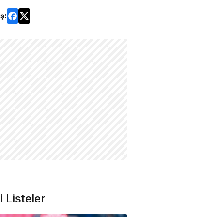
ş:
li Listeler