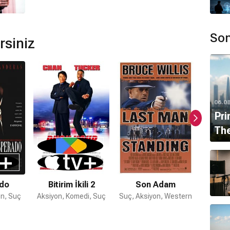
hael Kamen
,
Eric Clapton
,
David Sanborn
tarafından
Son
rsiniz
uşmaktadır. Bunlar:
Cehennem Silahı
,
Cehennem Silahı
hı 4
.
 mı?
06.0
ilahı 2
önceki filmlerdir;
Cehennem Silahı 4
ise
Pri
The
do
Bitirim İkili 2
Son Adam
Jam
on, Suç
Aksiyon, Komedi, Suç
Suç, Aksiyon, Western
Go