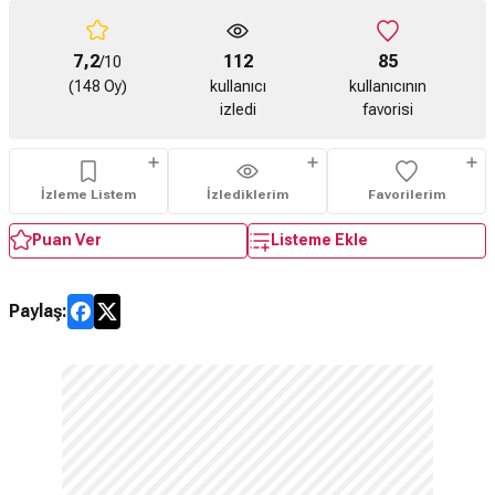
7,2
112
85
/10
(148 Oy)
kullanıcı
kullanıcının
izledi
favorisi
İzleme Listem
İzlediklerim
Favorilerim
Puan Ver
Listeme Ekle
Paylaş: