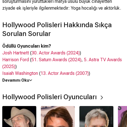
soruşturmasını yürüttükleri mafya usulü büyük cinayetten
ziyade ek işleriyle ilgilenmektedir: Yoga hocalığı ve aktörlük.
Hollywood Polisleri Hakkında Sıkça
Sorulan Sorular
Ödüllü Oyuncuları kim?
Josh Hartnett
(
30. Actor Awards (2024)
)
Harrison Ford
(
51. Saturn Awards (2024)
,
5. Astra TV Awards
(2025)
)
Isaiah Washington
(
13. Actor Awards (2007)
)
Bruce Greenwood
(
23. Film Independent Spirit Awards
Devamını Oku
(2008)
)
Hollywood Polisleri Oyuncuları
Oyuncuları kim?
Dwight Yoakam
, Josh Hartnett, Harrison Ford,
Lena Olin
,
Isaiah Washington, Bruce Greenwood
Ne zaman çıktı?