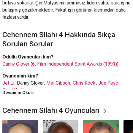
belaya sokarlar. Çin Mafyasının acımasız lideri sahte para işine
bulaşmış gözükmektedir. Fakat işin görünen kısmından daha
fazlası vardır.
Cehennem Silahı 4 Hakkında Sıkça
Sorulan Sorular
Ödüllü Oyuncuları kim?
Danny Glover
(
6. Film Independent Spirit Awards (1991)
)
Oyuncuları kim?
Jet Li
, Danny Glover,
Mel Gibson
,
Chris Rock
,
Joe Pesci
,
Traci Wolfe
Devamını Oku
Seslendirenler kim?
Cehennem Silahı 4 Oyuncuları
Sezai Aydın
Ne zaman çıktı?
10 Temmuz 1998