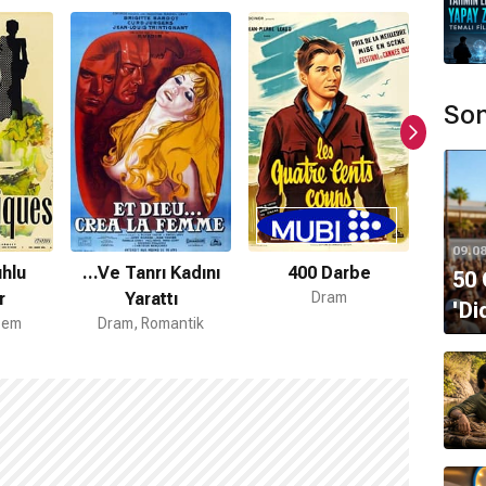
Son
09.0
hlu
...Ve Tanrı Kadını
400 Darbe
Hiroşi
50 
r
Yarattı
Dram
Dram, T
'Di
izem
Dram, Romantik