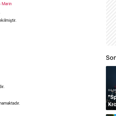
 Marin
?
ekilmiştir.
Son
ır.
04.0
''S
mamaktadır.
Kro