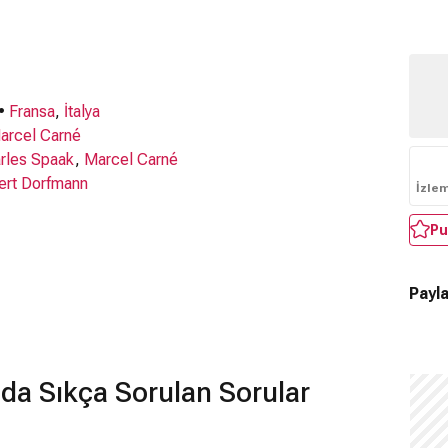
 •
Fransa
,
İtalya
arcel Carné
rles Spaak
,
Marcel Carné
ert Dorfmann
İzle
Pu
Payla
da Sıkça Sorulan Sorular