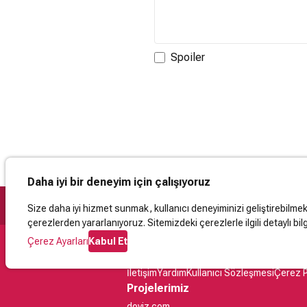
Spoiler
Daha iyi bir deneyim için çalışıyoruz
Size daha iyi hizmet sunmak, kullanıcı deneyiminizi geliştirebilmek, 
çerezlerden yararlanıyoruz. Sitemizdeki çerezlerle ilgili detaylı bilg
Çerez Ayarları
Kabul Et
Destek
İletişim
Yardım
Kullanıcı Sözleşmesi
Çerez P
Projelerimiz
doviz.com