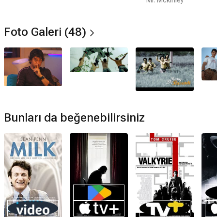
Mr. Mckinley
Amazon Prime'da var mı?
Hayır. Film Amazon Prime'da yayınlanmamaktadır.
Foto Galeri (48)
Müzikleri kime ait?
Onu Sarıya Boya filmi müzikleri
A.R. Rahman
tarafından
hazırlanmıştır.
Onu Sarıya Boya devam filmi var mı?
Hayır. Onu Sarıya Boya için devam filmi bulunmamaktadır.
Bunları da beğenebilirsiniz