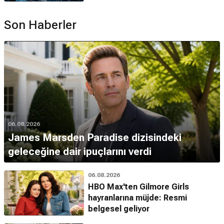
Son Haberler
06.08.2026
James Marsden Paradise dizisindeki
geleceğine dair ipuçlarını verdi
06.08.2026
HBO Max'ten Gilmore Girls
hayranlarına müjde: Resmi
belgesel geliyor