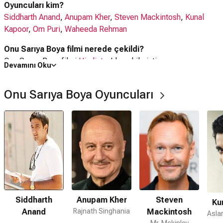
Oyuncuları kim?
Siddharth Anand
,
Anupam Kher
,
Steven Mackintosh
,
Kunal
Kapoor
,
Om Puri
,
Waheeda Rehman
Onu Sarıya Boya filmi nerede çekildi?
Onu Sarıya Boya filmi
Hindistan
'da çekilmiştir.
Devamını Oku
Kaç saat?
Onu Sarıya Boya Oyuncuları
2 saat 37 dakika
IMDb puanı kaç?
8.1
Onu Sarıya Boya filmi hangi tür?
Komedi
,
Dram
,
Tarih
,
Romantik
Nereden izleyebilirim, hangi platformda var?
Netflix
Anupam Kher
Siddharth
Steven
Ku
Netflix'te var mı?
Rajnath Singhania
Anand
Mackintosh
Evet. Film Netflix'te yayınlanmaktadır.