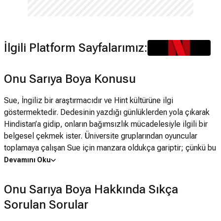
İlgili Platform Sayfalarımız:
Onu Sarıya Boya Konusu
Sue, İngiliz bir araştırmacıdır ve Hint kültürüne ilgi
göstermektedir. Dedesinin yazdığı günlüklerden yola çıkarak
Hindistan’a gidip, onların bağımsızlık mücadelesiyle ilgili bir
belgesel çekmek ister. Üniversite gruplarından oyuncular
toplamaya çalışan Sue için manzara oldukça gariptir; çünkü bu
gençlerin hepsi yozlaşmış bir şekilde Batı kültürünün
Devamını Oku
taklitçileri haline gelmiştir… Aamir Khan’nın başrolünde
oynadığı ve milletlerin tarih bilinçlerine eleştirilerde bulunan
Onu Sarıya Boya Hakkında Sıkça
filmde, gençlerin kendi toplumlarına nasıl yabancılaştığı ve
Sorulan Sorular
bunun sonuçları mükemmel bir biçimde aktarılıyor.