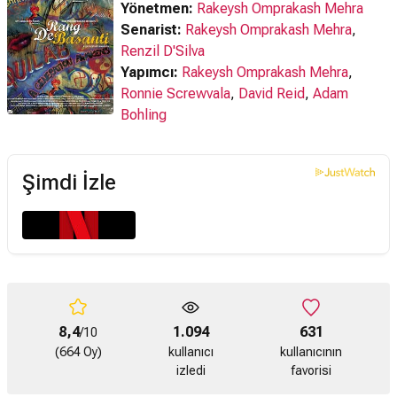
Yönetmen:
Rakeysh Omprakash Mehra
Senarist:
Rakeysh Omprakash Mehra
,
Renzil D'Silva
Yapımcı:
Rakeysh Omprakash Mehra
,
Ronnie Screwvala
,
David Reid
,
Adam
Bohling
Şimdi İzle
8,4
1.094
631
/10
(664 Oy)
kullanıcı
kullanıcının
izledi
favorisi